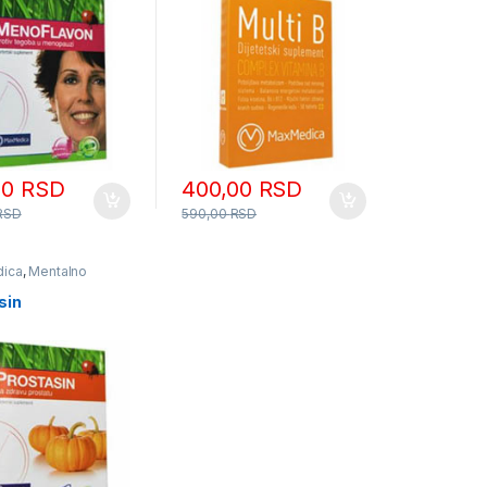
00
RSD
400,00
RSD
RSD
590,00
RSD
ica
,
Mentalno
sin