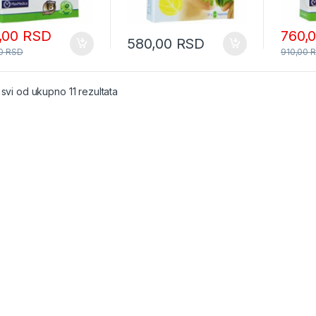
,00
RSD
760,
580,00
RSD
00
RSD
910,00
 svi od ukupno 11 rezultata