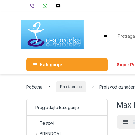
Skip to navigation
Skip to content
viber
whatsapp
mail
Search f
Kategorije
Super P
Početna
Prodavnica
Proizvod označe
Max 
Pregledajte kategorije
Testovi
BRENDOVI