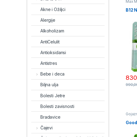
Max M
Minera
Akne i Ožiljci
B12 
Alergije
Alkoholizam
AntiCelulit
Antioksidansi
Antistres
Bebe i deca
830
Biljna ulja
990,
Bolesti Jetre
Bolesti zavisnosti
Gojaz
Bradavice
Medic
Good
Čajevi