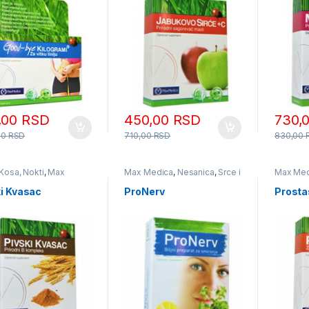
,00
RSD
450,00
RSD
730,
00
RSD
710,00
RSD
830,00
Kosa, Nokti
,
Max
Max Medica
,
Nesanica
,
Srce i
Max Med
a
,
Vitamini i Minerali
Krvni sudovi
zdravlje
ki Kvasac
ProNerv
Prosta