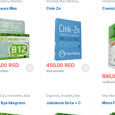
edica
,
Vitamini i
Imunitet
,
Max Medica
,
Holester
li
Vitamini i Minerali
Medica
,
Neuro Max
Cink-Zn
Coenzi
,00
RSD
450,00
RSD
00
RSD
650,00
RSD
890,
1.230,0
nost
,
Holesterol
,
Max
Digestivi
,
Imunitet
,
Max
Max Med
a
Medica
,
Vitamini i Minerali
PMS
,
Src
Trudnoć
 Bye kilogrami
Jabukovo Sirće + C
Meno F