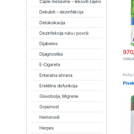
Čajne mešavine – lekoviti čajevi
Dekubiti – dezinfekcija
Detoksikacija
Dezinfekcija ruku i površi
Dijabetes
970
Dijagnostika
1.100,
E-Cigareta
Koža, 
Enteralna ishrana
Medic
Pivs
Erektilna disfunkcija
Glavobolja, Migrene
Gojaznost
Hemoroidi
Herpes