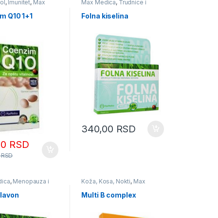
ol
,
Imunitet
,
Max
Max Medica
,
Trudnice i
Zdravlje Muškarca
Porodilje
,
Vitamini i Minerali
m Q10 1+1
Folna kiselina
340,00
RSD
00
RSD
0
RSD
ica
,
Menopauza i
Koža, Kosa, Nokti
,
Max
e i Krvni sudovi
,
Medica
,
Organi za varenje
,
a
Vitamini i Minerali
lavon
Multi B complex