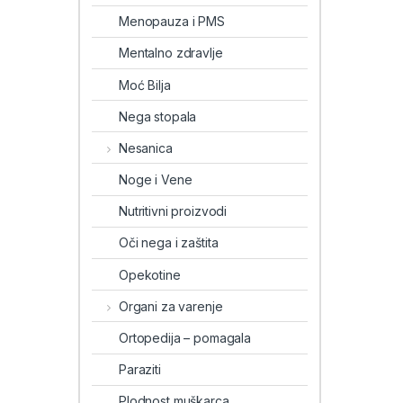
Menopauza i PMS
Mentalno zdravlje
Moć Bilja
Nega stopala
Nesanica
Noge i Vene
Nutritivni proizvodi
Oči nega i zaštita
Opekotine
Organi za varenje
Ortopedija – pomagala
Paraziti
Plodnost muškarca