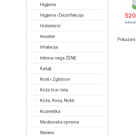
Higijena
520
Higijena i Dezinfekcija
640,
Holesterol
Imunitet
Prikazani
Inhalacija
Intimna nega ŽENE
Kašalj
Kosti i Zglobovi
Koža lica i tela
Koža, Kosa, Nokti
Kozmetika
Medicinska oprema
Melemi