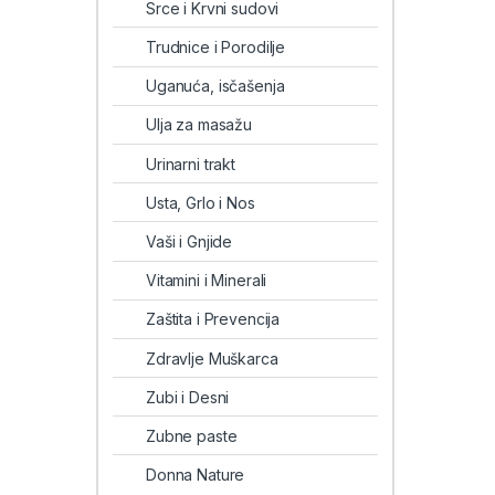
Srce i Krvni sudovi
Trudnice i Porodilje
Uganuća, isčašenja
Ulja za masažu
Urinarni trakt
Usta, Grlo i Nos
Vaši i Gnjide
Vitamini i Minerali
Zaštita i Prevencija
Zdravlje Muškarca
Zubi i Desni
Zubne paste
Donna Nature