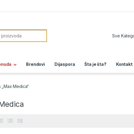
or:
onuda
Brendovi
Dijaspora
Šta je šta?
Kontakt
n „Max Medica“
Medica