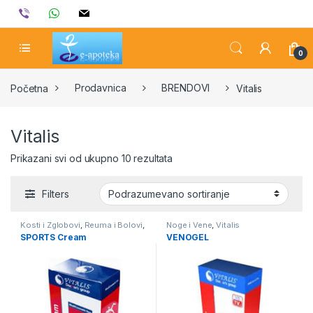
Skip to navigation
Skip to content
viber
whatsapp
mail
0
Početna
Prodavnica
BRENDOVI
Vitalis
Vitalis
Prikazani svi od ukupno 10 rezultata
Filters
Kosti i Zglobovi
,
Reuma i Bolovi
,
Noge i Vene
,
Vitalis
Vitalis
SPORTS Cream
VENOGEL