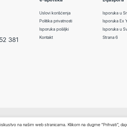
Uslovi korišćenja
Isporuka u Srb
Politika privatnosti
Isporuka Ex 
Isporuka pošiljki
Isporuka u S
Kontakt
Strana 6
52 381
 iskustvo na našim web stranicama. Klikom na dugme “Prihvati”, daj