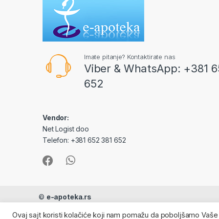
Imate pitanje? Kontaktirate nas
Viber & WhatsApp: +381 6
652
Vendor:
Net Logist doo
Telefon: +381 652 381 652
©
e-apoteka.rs
Ovaj sajt koristi kolačiće koji nam pomažu da poboljšamo Vaše
- All Rights Reserved 2010-2022.