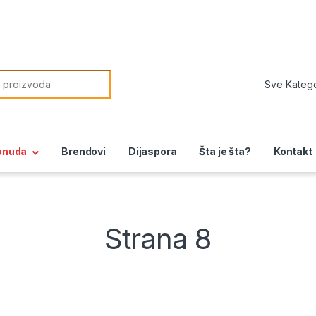
or:
onuda
Brendovi
Dijaspora
Šta je šta?
Kontakt
Strana 8