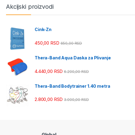
Akcijski proizvodi
Cink-Zn
450,00
RSD
650,00
RSD
Thera-Band Aqua Daska za Plivanje
4.440,00
RSD
6.200,00
RSD
Thera-Band Bodytrainer 1.40 metra
2.800,00
RSD
3.000,00
RSD
Global