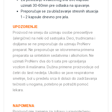
uzimati 30-60min pre odlaska na spavanje.
Preporučuje se za ublažavanje stresnih situacija
1 – 2 kapsule dnevno pre jela.
UPOZORENJE
:
Proizvod ne smeju da uzimaju osobe preosetljive
(alergične) na neki od sastojaka. Deci, trudnicama i
dojiljama se ne preporučuje da uzimaju ProNerv
preparat. Ne preporučuje se istovremena primena
preparata sa sintetskim sedativima i alkoholom. Ne
uzimati ProNerv dva do ti sata pre upravljanja
vozilom ili mašinama. Dužina primene proizvoda je od
četiri do šest nedelja. Ukoliko se jave respiratorne
smetnje, bol u predelu srca ili dolazi do zadržavanja
tečnosti u nogama, potebno je potražiti pomoć
lekara.
NAPOMENA
:
Proizvod nije zamena za zdravu i uravnoteženu