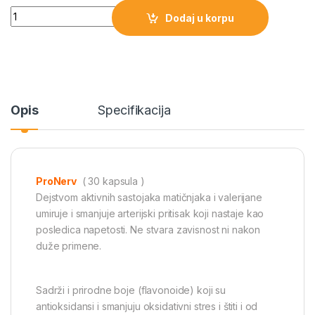
Quantity
Dodaj u korpu
Opis
Specifikacija
ProNerv
( 30 kapsula )
Dejstvom aktivnih sastojaka matičnjaka i valerijane
umiruje i smanjuje arterijski pritisak koji nastaje kao
posledica napetosti. Ne stvara zavisnost ni nakon
duže primene.
Sadrži i prirodne boje (flavonoide) koji su
antioksidansi i smanjuju oksidativni stres i štiti i od