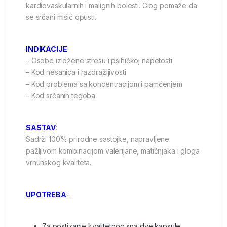
kardiovaskularnih i malignih bolesti. Glog pomaže da
se srčani mišić opusti.
INDIKACIJE
:
– Osobe izložene stresu i psihičkoj napetosti
– Kod nesanica i razdražljivosti
– Kod problema sa koncentracijom i pamćenjem
– Kod srčanih tegoba
SASTAV
:
Sadrži 100% prirodne sastojke, napravljene
pažljivom kombinacijom valerijane, matičnjaka i gloga
vrhunskog kvaliteta.
UPOTREBA
:-
Za postizanje kvalitetnog sna dve kapsule