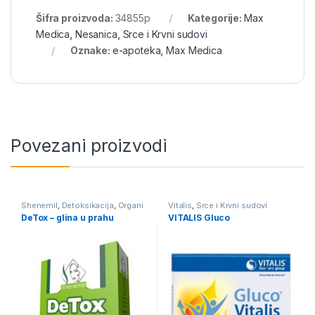
Šifra proizvoda:
34855p
Kategorije:
Max
Medica
,
Nesanica
,
Srce i Krvni sudovi
Oznake:
e-apoteka
,
Max Medica
Povezani proizvodi
Shenemil
,
Detoksikacija
,
Organi
Vitalis
,
Srce i Krvni sudovi
za varenje
,
Srce i Krvni sudovi
DeTox – glina u prahu
VITALIS Gluco