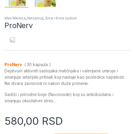
Max Medica
,
Nesanica
,
Srce i Krvni sudovi
ProNerv
ProNerv
( 30 kapsula )
Dejstvom aktivnih sastojaka matičnjaka i valerijane umiruje i
smanjuje arterijski pritisak koji nastaje kao posledica napetosti.
Ne stvara zavisnost ni nakon duže primene.
Sadrži i prirodne boje (flavonoide) koji su antioksidansi i
smanjuju oksidativni stres…
580,00
RSD