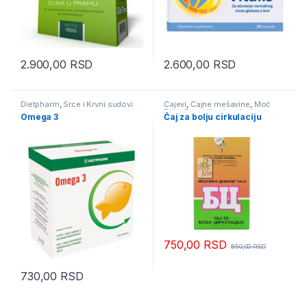
2.900,00
RSD
2.600,00
RSD
Dietpharm
,
Srce i Krvni sudovi
Čajevi
,
Čajne mešavine
,
Moć
Bilja
,
Srce i Krvni sudovi
Omega 3
Čaj za bolju cirkulaciju
750,00
RSD
850,00
RSD
730,00
RSD