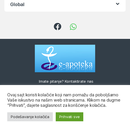
Global
Imate pitanje? Kontaktirate nas
Viber & WhatsApp:
Ovaj sajt koristi kolačiće koji nam pomažu da poboljšamo
+381 652 381 652
Vaše iskustvo na našim web stranicama. Klikom na dugme
“Prihvati”, dajete saglasnost za korišćenje kolačića.
Podešavanje kolačića
Prihvati sve