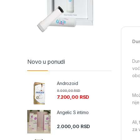
Dur
Novo u ponudi
Dur
voć
oboj
Androzoid
8.000,00
RSD
Mož
7.200,00
RSD
nij
Angelic S intimo
Ali,
2.000,00
RSD
za v