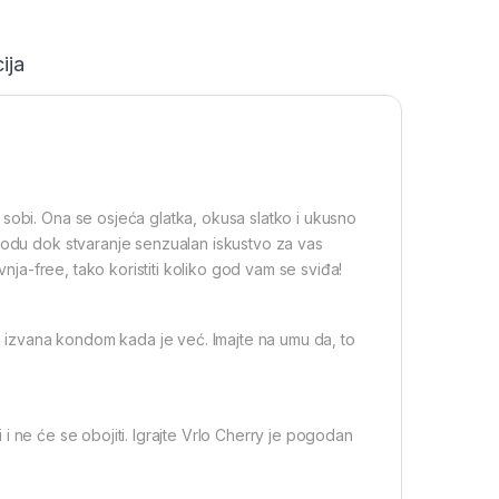
ija
sobi. Ona se osjeća glatka, okusa slatko i ukusno
agodu dok stvaranje senzualan iskustvo za vas
vnja-free, tako koristiti koliko god vam se sviđa!
ti izvana kondom kada je već. Imajte na umu da, to
pi i ne će se obojiti. Igrajte Vrlo Cherry je pogodan