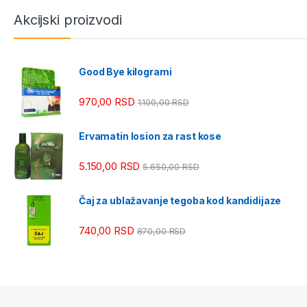
Akcijski proizvodi
Good Bye kilogrami
970,00
RSD
1.100,00
RSD
Ervamatin losion za rast kose
5.150,00
RSD
5.650,00
RSD
Čaj za ublažavanje tegoba kod kandidijaze
740,00
RSD
870,00
RSD