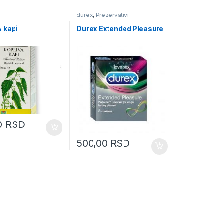
durex
,
Prezervativi
 kapi
Durex Extended Pleasure
0
RSD
500,00
RSD