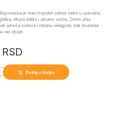
ešnja maziva je malo tropskih odmor nebo u spavaćoj
glatka, okusa slatko i ukusno voćno. Durex play
šati suhoća rodnice i intimnu nelagodu dok stvaranje
a vas oboje..
0
RSD
Dodaj u korpu