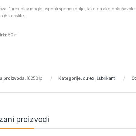
iva Durex play moglo usporiti spermu dolje, tako da ako pokušavate ima
 ih koristite.
rži
: 50 ml
ra proizvoda:
162501p
Kategorije:
durex
,
Lubrikanti
O
zani proizvodi