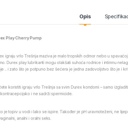
Opis
Specifikac
ex Play Cherry Pump
ex igraju vrlo Trešnja maziva je malo tropskih odmor nebo u spavaćoj 
no. Durex play lubrikanti mogu olakšati suhoća rodnice i intimnu nel
e .. i zato što je potpuno bez šećera je jedna zadovoljstvo što je i kri
ete koristiti igraju vrlo Trešnja sa svim Durex kondomi – samo izgladi
e kontracepcijsko i ne sadrži spermicide.
 to je topiv u vodi i lako se ispire. Također je pH uravnoteženi, ne lije
aginalni, analni i oralni seks.