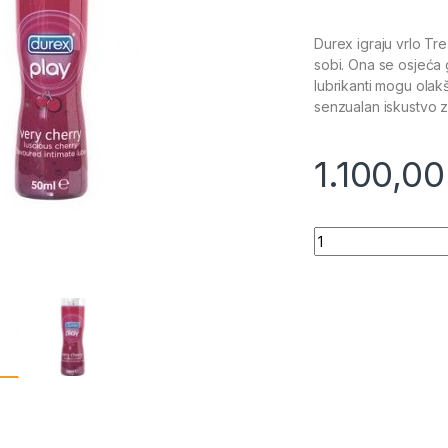
Durex igraju vrlo Tr
sobi. Ona se osjeća 
lubrikanti mogu olak
senzualan iskustvo z
1.100,0
Quantity