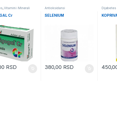
es
,
Vitamini i Minerali
Antioksidansi
Dijabetes
GAL Cr
SELENIUM
KOPRIVA
,00
RSD
380,00
RSD
450,0