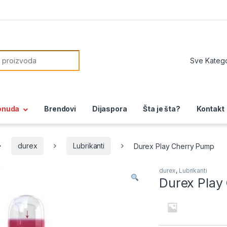
or:
onuda
Brendovi
Dijaspora
Šta je šta?
Kontakt
durex
Lubrikanti
Durex Play Cherry Pump
durex
,
Lubrikanti
Durex Play