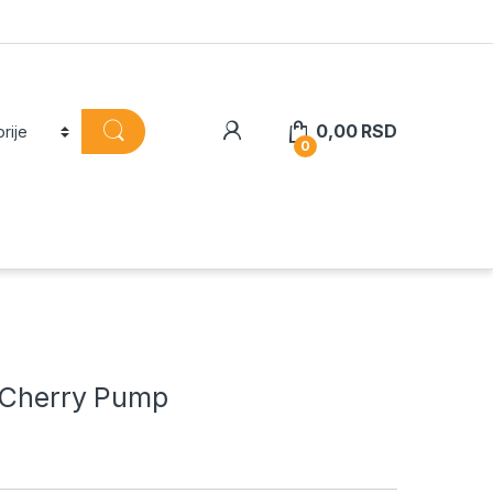
0,00
RSD
0
 Cherry Pump