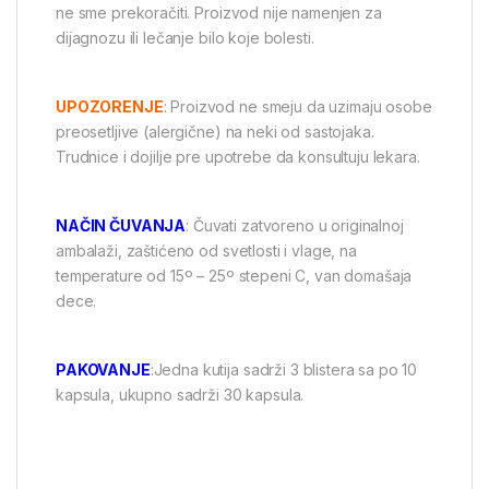
ne sme prekoračiti. Proizvod nije namenjen za
dijagnozu ili lečanje bilo koje bolesti.
UPOZORENJE
: Proizvod ne smeju da uzimaju osobe
preosetljive (alergične) na neki od sastojaka.
Trudnice i dojilje pre upotrebe da konsultuju lekara.
NAČIN ČUVANJA
: Čuvati zatvoreno u originalnoj
ambalaži, zaštićeno od svetlosti i vlage, na
temperature od 15º – 25º stepeni C, van domašaja
dece.
PAKOVANJE
:Jedna kutija sadrži 3 blistera sa po 10
kapsula, ukupno sadrži 30 kapsula.