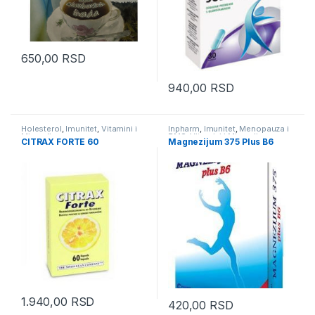
650,00
RSD
940,00
RSD
Holesterol
,
Imunitet
,
Vitamini i
Inpharm
,
Imunitet
,
Menopauza i
Minerali
PMS
,
Vitamini i Minerali
CITRAX FORTE 60
Magnezijum 375 Plus B6
1.940,00
RSD
420,00
RSD