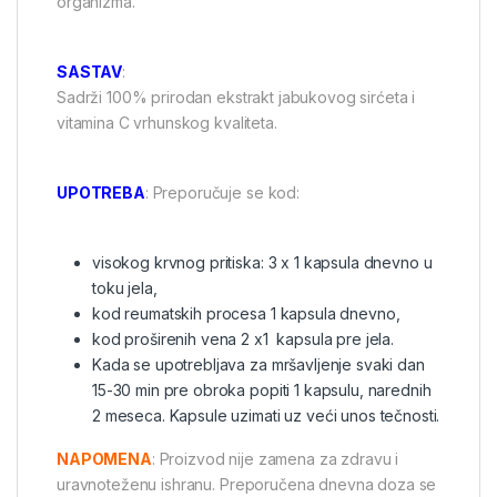
organizma.
SASTAV
:
Sadrži 100% prirodan ekstrakt jabukovog sirćeta i
vitamina C vrhunskog kvaliteta.
UPOTREBA
: Preporučuje se kod:
visokog krvnog pritiska: 3 x 1 kapsula dnevno u
toku jela,
kod reumatskih procesa 1 kapsula dnevno,
kod proširenih vena 2 x1 kapsula pre jela.
Kada se upotrebljava za mršavljenje svaki dan
15-30 min pre obroka popiti 1 kapsulu, narednih
2 meseca. Kapsule uzimati uz veći unos tečnosti.
NAPOMENA
: Proizvod nije zamena za zdravu i
uravnoteženu ishranu. Preporučena dnevna doza se