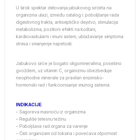
U širok spektar delovanja jabukovog sirćeta na
organizma ulazi, između ostalog i: poboljšanje rada
digestivnog trakta, antiseptičko dejstvo, stimulacija
metabolizma, pozitivni efekti na koštani,
kardiovaskularni i imuni sistem, ublažavanje simptoma
stresa i smanjenje napetosti.
Jabukovo sirće je bogato oligomineralima, posebno
gvoždem, uz vitamin C, organizmu obezbeduje
neophodne minerale za pravilan enzimsko-
hormonski rad i funkcionisanje imunog sistema.
INDIKACIJE
:
– Sagoreva masnoću iz organizma
– Reguliše telesnu težinu
– Poboljšava rad organa za varenje
– Čisti organizam od toksina i povećava otpornost