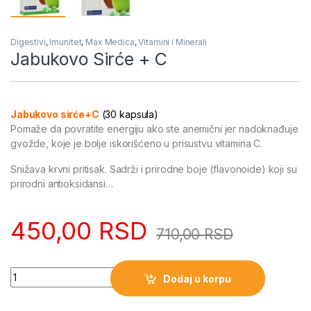
Digestivi
,
Imunitet
,
Max Medica
,
Vitamini i Minerali
Jabukovo Sirće + C
Jabukovo sirće+C
(30 kapsula)
Pomaže da povratite energiju ako ste anemični jer nadoknađuje
gvožde, koje je bolje iskorišćeno u prisustvu vitamina C.
Snižava krvni pritisak. Sadrži i prirodne boje (flavonoide) koji su
prirodni antioksidansi…
450,00
RSD
710,00
RSD
Quantity
Dodaj u korpu