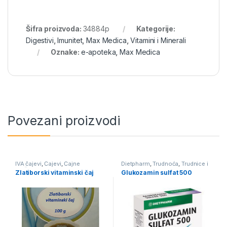
Šifra proizvoda:
34884p
Kategorije:
Digestivi
,
Imunitet
,
Max Medica
,
Vitamini i Minerali
Oznake:
e-apoteka
,
Max Medica
Povezani proizvodi
IVA čajevi
,
Čajevi
,
Čajne
Dietpharm
,
Trudnoća
,
Trudnice i
mešavine
,
Vitamini i Minerali
Porodilje
,
Vitamini i Minerali
Zlatiborski vitaminski čaj
Glukozamin sulfat 500