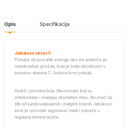
Opis
Specifikacija
Jabukovo sirće+C
Pomaže da povratite energiju ako ste anemični jer
nadoknađuje gvožde, koje je bolje iskorišćeno u
prisustvu vitamina C. Snižava krvni pritisak.
Sadrži i prirodne boje (flavonoide) koji su
antioksidansi i smanjuju oksidativni stres, što znači da
štiti od kardiovaskularnih i malignih bolesti. Jabukovo
sirće je i prirodan sagorevač masti i pomaže u
regulaciji telesne težine.