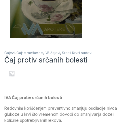
Čajevi
,
Čajne mešavine
,
IVA čajevi
,
Srce i Krvni sudovi
Čaj protiv srčanih bolesti
IVA Čaj protiv srčanih bolesti
Redovnim korišćenjem preventivno smanjuju oscilacije nivoa
glukoze u krvi što vremenom dovodi do smanjivanja doze i
količine upotrebljivanih lekova.