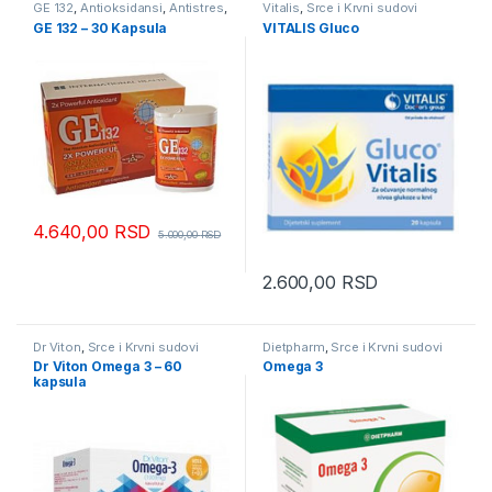
GE 132
,
Antioksidansi
,
Antistres
,
Vitalis
,
Srce i Krvni sudovi
Dijabetes
,
Imunitet
,
Kosti i
GE 132 – 30 Kapsula
VITALIS Gluco
Zglobovi
,
Prirodni preparati
,
Srce i Krvni sudovi
4.640,00
RSD
5.000,00
RSD
2.600,00
RSD
Dr Viton
,
Srce i Krvni sudovi
Dietpharm
,
Srce i Krvni sudovi
Dr Viton Omega 3 – 60
Omega 3
kapsula