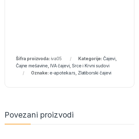
Šifra proizvoda:
iva05
Kategorije:
Čajevi
,
Čajne mešavine
,
IVA čajevi
,
Srce i Krvni sudovi
Oznake:
e-apoteka.rs
,
Zlatiborski čajevi
Povezani proizvodi