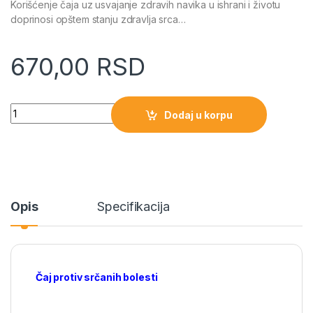
Korišćenje čaja uz usvajanje zdravih navika u ishrani i životu
doprinosi opštem stanju zdravlja srca…
670,00
RSD
Quantity
Dodaj u korpu
Opis
Specifikacija
Čaj protiv srčanih bolesti