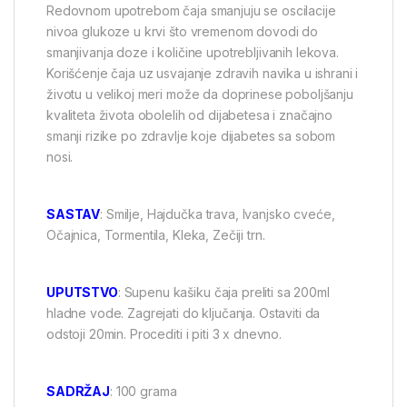
Redovnom upotrebom čaja smanjuju se oscilacije
nivoa glukoze u krvi što vremenom dovodi do
smanjivanja doze i količine upotrebljivanih lekova.
Korišćenje čaja uz usvajanje zdravih navika u ishrani i
životu u velikoj meri može da doprinese poboljšanju
kvaliteta života obolelih od dijabetesa i značajno
smanji rizike po zdravlje koje dijabetes sa sobom
nosi.
SASTAV
: Smilje, Hajdučka trava, Ivanjsko cveće,
Očajnica, Tormentila, Kleka, Zečiji trn.
UPUTSTVO
: Supenu kašiku čaja preliti sa 200ml
hladne vode. Zagrejati do ključanja. Ostaviti da
odstoji 20min. Procediti i piti 3 x dnevno.
SADRŽAJ
: 100 grama