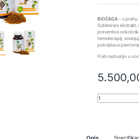
BIOČAGA
– u prahu 
Sublimirani ekstrakt, 
preventiva onkološki
hemoterapiji, smanju
poboljšava pamćen
Prah rastvorljiv u vo
5.500,
Quantity
Opis
Specifikac