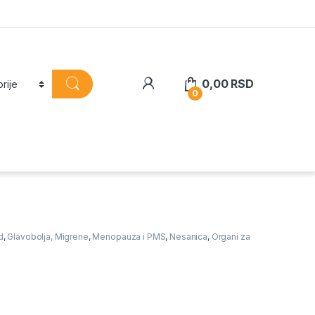
0,00
RSD
0
d
,
Glavobolja, Migrene
,
Menopauza i PMS
,
Nesanica
,
Organi za