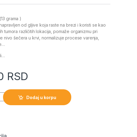
(13 grama )
napravljen od gljive koja raste na brezi i koristi se kao
h tumora različitih lokacija, pomaže organizmu pri
je nivo šečera u krvi, normalizuje procese varenja,
je…
di…
00
RSD
Dodaj u korpu
ija