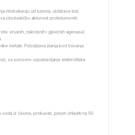
ja intoksikaciju od tumora, ublažava bol,
a citostastičku aktivnost protivtumornih
 virusnih, mikrobnih i gljivičnih agenasa)
i.
eške metale. Poboljšava stanja kod trovanja
a), za ponovno uspostavljanje elektrolitske
ti voda iz česme, prokuvati, potom ohladiti na 50