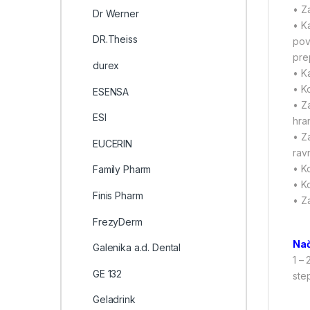
• Z
Dr Werner
• K
DR.Theiss
pov
pre
durex
• K
• Ko
ESENSA
• Z
ESI
hra
• Z
EUCERIN
rav
• Ko
Family Pharm
• K
Finis Pharm
• Z
FrezyDerm
Nač
Galenika a.d. Dental
1 –
GE 132
step
Geladrink