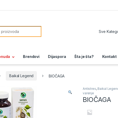
or:
onuda
Brendovi
Dijaspora
Šta je šta?
Kontakt
Baikal Legend
BIOČAGA
Antistres
,
Baikal Legen
varenje
BIOČAGA