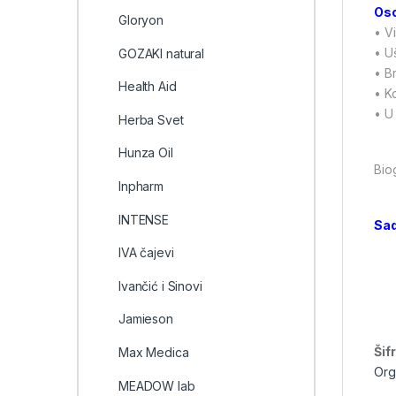
Oso
Gloryon
• V
• U
GOZAKI natural
• B
Health Aid
• K
• U
Herba Svet
Hunza Oil
Bio
Inpharm
INTENSE
Sad
IVA čajevi
Ivančić i Sinovi
Jamieson
Šif
Max Medica
Org
MEADOW lab