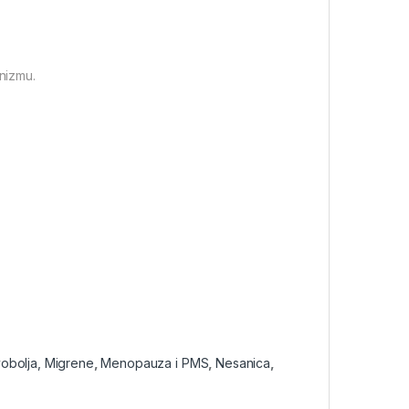
anizmu.
obolja, Migrene
,
Menopauza i PMS
,
Nesanica
,