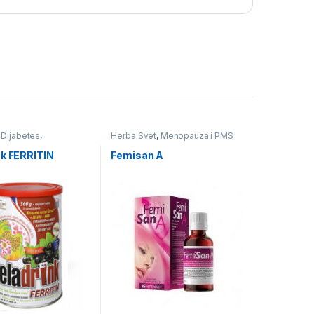
,
Dijabetes
,
Herba Svet
,
Menopauza i PMS
a i PMS
,
Rekreacija i
dnice i Porodilje
nk FERRITIN
Femisan A