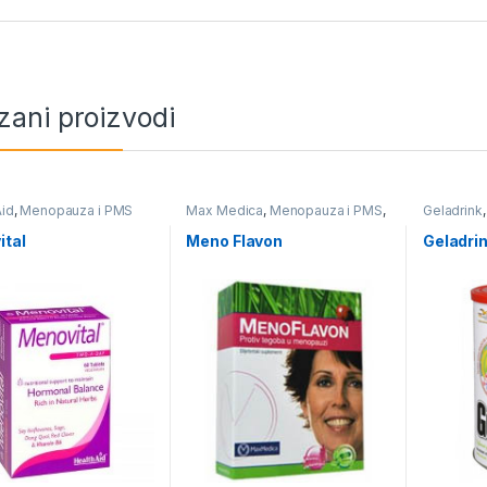
zani proizvodi
Aid
,
Menopauza i PMS
Max Medica
,
Menopauza i PMS
,
Geladrink
Trudnoća
,
Srce i Krvni sudovi
Menopauz
Sport
,
Tru
ital
Meno Flavon
Geladri