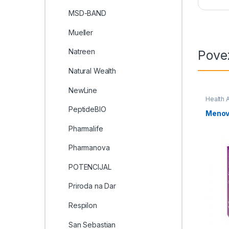
MSD-BAND
Mueller
Natreen
Pove
Natural Wealth
NewLine
Health 
PeptideBIO
Menov
Pharmalife
Pharmanova
POTENCIJAL
Priroda na Dar
Respilon
San Sebastian