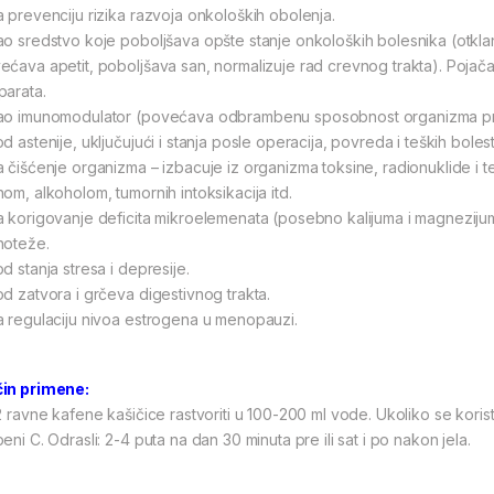
a prevenciju rizika razvoja onkoloških obolenja.
ao sredstvo koje poboljšava opšte stanje onkoloških bolesnika (otklan
ećava apetit, poboljšava san, normalizuje rad crevnog trakta). Pojačav
parata.
ao imunomodulator (povećava odbrambenu sposobnost organizma protiv
d astenije, uključujući i stanja posle operacija, povreda i teških bolest
a čišćenje organizma – izbacuje iz organizma toksine, radionuklide i t
nom, alkoholom, tumornih intoksikacija itd.
a korigovanje deficita mikroelemenata (posebno kalijuma i magnezijum
noteže.
d stanja stresa i depresije.
od zatvora i grčeva digestivnog trakta.
a regulaciju nivoa estrogena u menopauzi.
in primene:
 2 ravne kafene kašičice rastvoriti u 100-200 ml vode. Ukoliko se koris
eni C. Odrasli: 2-4 puta na dan 30 minuta pre ili sat i po nakon jela.