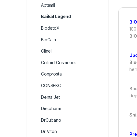
Aptamil
Baikal Legend
BIO
BiodetoX
100
BI
BioGaia
Clinell
Upo
Bio
Colloid Cosmetics
hemi
Conprosta
CONSEKO
Bio
dejs
DentalJet
Dietpharm
Sni
DrCubano
Dr Viton
Pre