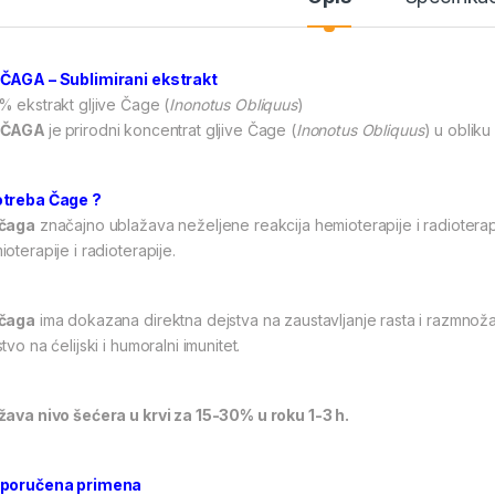
ČAGA – Sublimirani ekstrakt
% ekstrakt gljive Čage (
Inonotus Obliquus
)
OČAGA
je
prirodni koncentrat gljive Čage (
Inonotus Obliquus
) u obliku
treba Čage ?
čaga
značajno ublažava neželjene reakcija hemioterapije i radiotera
oterapije i radioterapije.
čaga
ima dokazana direktna dejstva na zaustavljanje rasta i razmnožava
tvo na ćelijski i humoralni imunitet.
žava nivo šećera u krvi za 15-30% u roku 1-3 h.
poručena primena