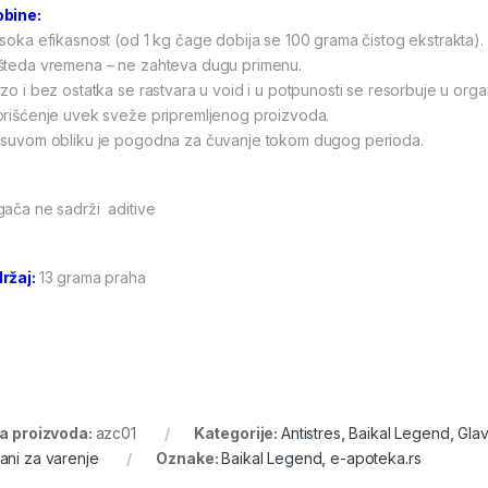
bine:
isoka efikasnost (od 1 kg čage dobija se 100 grama čistog ekstrakta).
šteda vremena – ne zahteva dugu primenu.
rzo i bez ostatka se rastvara u void i u potpunosti se resorbuje u org
orišćenje uvek sveže pripremljenog proizvoda.
 suvom obliku je pogodna za čuvanje tokom dugog perioda.
gača ne sadrži aditive
ržaj:
13 grama praha
ra proizvoda:
azc01
Kategorije:
Antistres
,
Baikal Legend
,
Glav
ani za varenje
Oznake:
Baikal Legend
,
e-apoteka.rs