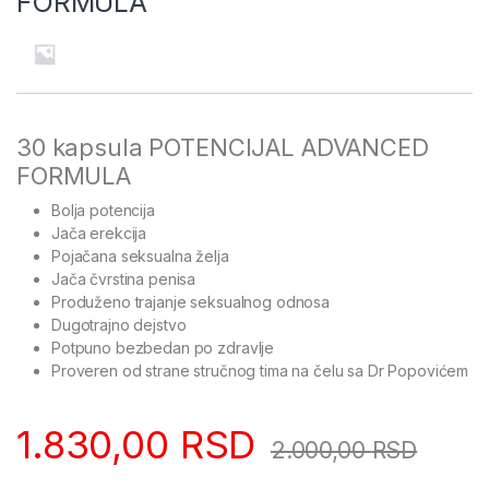
FORMULA
30 kapsula POTENCIJAL ADVANCED
FORMULA
Bolja potencija
Jača erekcija
Pojačana seksualna želja
Jača čvrstina penisa
Produženo trajanje seksualnog odnosa
Dugotrajno dejstvo
Potpuno bezbedan po zdravlje
Proveren od strane stručnog tima na čelu sa Dr Popovićem
1.830,00
RSD
2.000,00
RSD