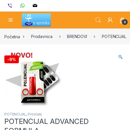
Skip to navigation
Skip to content
viber
whatsapp
mail
0
Početna
Prodavnica
BRENDOVI
POTENCIJAL
-
9%
POTENCIJAL
,
Prostata
POTENCIJAL ADVANCED