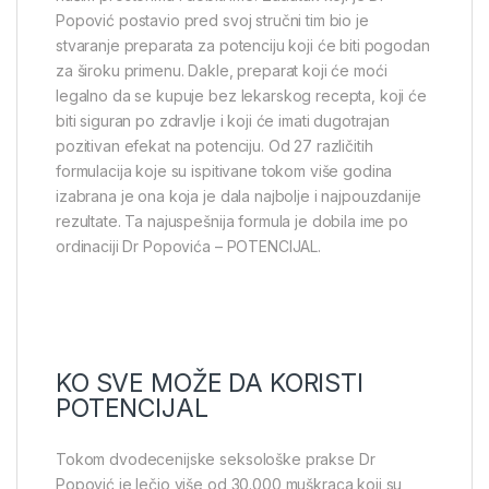
Popović postavio pred svoj stručni tim bio je
stvaranje preparata za potenciju koji će biti pogodan
za široku primenu. Dakle, preparat koji će moći
legalno da se kupuje bez lekarskog recepta, koji će
biti siguran po zdravlje i koji će imati dugotrajan
pozitivan efekat na potenciju. Od 27 različitih
formulacija koje su ispitivane tokom više godina
izabrana je ona koja je dala najbolje i najpouzdanije
rezultate. Ta najuspešnija formula je dobila ime po
ordinaciji Dr Popovića – POTENCIJAL.
KO SVE MOŽE DA KORISTI
POTENCIJAL
Tokom dvodecenijske seksološke prakse Dr
Popović je lečio više od 30.000 muškraca koji su