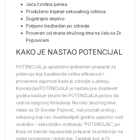
Jača čvrstina penisa
Produženo trajanje seksualnog odnosa
Dugotrajno dejstvo
Potpuno bezbedan po zdravlje
Proveren od strane stručnog tima na čelu sa Dr
Popovićem
KAKO JE NASTAO POTENCIJAL
POTENCIJAL je apslolutno jedinstven preparat za
potenciju koji karakteriše velika efikasnost i
proverena sigurnost kada je zdravlje u pitanju.
Koncepcija POTENCIJALA je nastala pre dvadeset
godina kada je stručni tim POTENCIJALA počeo da
radi na njegovoj formulaciji. Na čelu stručnog tima
nalazi se Dr Gordan Popović, naš poznati urolog i
seksolog koji već dvadesetpet godina uspešno vodi
urološko – seksološku ordinaciju “POTENCIJAL”, po
kojoj će kasnije najuspešniji preparat za potenciju na
našim prostorima i dobiti ime. Zadatak koji je Dr