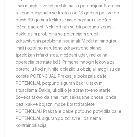
imali manjih ili većih problema sa potencijom. Starosni
raspon pacijenata se kretao od 18 godina pa sve do
punih 89 godina koliko je imao najstariji uspešno
lečen pacijent. Neki od njih su bili potpuno zdravi,
dakle osim problema sa potencijom drugih
zdravstvenih problema nisu imali. Međutim mnogi su
imali i ozbiljno narušeno zdravstveno stanje
(preležan infarkt srca, moždani udar, radikalna
operacija prostate itd.). Primena mnogih lekova za
potenciju kod njih nije dolazilo u obzir, ali mogli su da
koriste POTENCIJAL. Praksa je pokazala da je
POTENCIJAL potpuno siguran čak i u takvim
situacijama. Dakle, ukoliko je zdravstveno stanje
čoveka takvo da sme imati seksualne onose, onda
bez ikakve bojazni može korstiti tablete
POTENCIJAL! Praksa je dakle potpuno potvrdila da je
POTENCIJAL siguran po zdravlje i da nema
kontraindikacija.