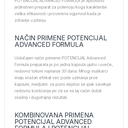
POTENCIJAL ADVANCED FORMULA je apsolutno
jedinstven preparat za potenciju koga karakteriše
velika efikasnost i proverena sigurnost kada je
zdravlje u pitanju
NAČIN PRIMENE POTENCIJAL
ADVANCED FORMULA
Uobičajen način primene POTENCIJAL Advanced
Formula preparata je po jedna kapsula ujutru i uveče,
redovno tokom najmanje 30 dana. Mnogi muškarci
imaju snažan efekat već posle uzimanja prve
kapsule, medjutim za puno dejstvo se ipak savetuje
redovno korišćenje jer će se na taj način dobiti
snažniji i dugotrajniji rezultati.
KOMBINOVANA PRIMENA
POTENCIJAL ADVANCED