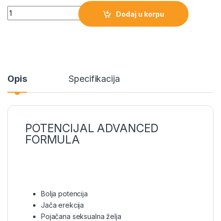
Quantity
Dodaj u korpu
Opis
Specifikacija
POTENCIJAL ADVANCED
FORMULA
Bolja potencija
Jača erekcija
Pojačana seksualna želja