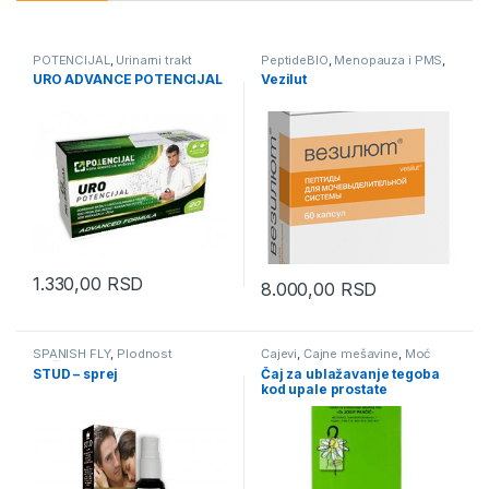
POTENCIJAL
,
Urinarni trakt
PeptideBIO
,
Menopauza i PMS
,
Prirodni preparati
,
Prostata
URO ADVANCE POTENCIJAL
Vezilut
1.330,00
RSD
8.000,00
RSD
SPANISH FLY
,
Plodnost
Čajevi
,
Čajne mešavine
,
Moć
muškarca
,
Prirodni preparati
,
Bilja
,
Prostata
,
Zdravlje
STUD – sprej
Čaj za ublažavanje tegoba
Prostata
,
Sex, Zaštita i
Muškarca
kod upale prostate
Prevencija
,
Zaštita i Prevencija
,
Zdravlje Muškarca