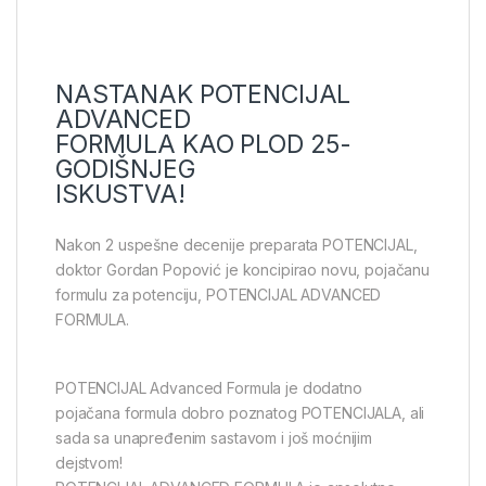
NASTANAK POTENCIJAL
ADVANCED
FORMULA KAO PLOD 25-
GODIŠNJEG
ISKUSTVA!
Nakon 2 uspešne decenije preparata POTENCIJAL,
doktor Gordan Popović je koncipirao novu, pojačanu
formulu za potenciju, POTENCIJAL ADVANCED
FORMULA.
POTENCIJAL Advanced Formula je dodatno
pojačana formula dobro poznatog POTENCIJALA, ali
sada sa unapređenim sastavom i još moćnijim
dejstvom!