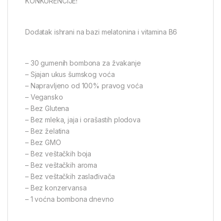
KONKURENCIJE!
Dodatak ishrani na bazi melatonina i vitamina B6
– 30 gumenih bombona za žvakanje
– Sjajan ukus šumskog voća
– Napravljeno od 100% pravog voća
– Vegansko
– Bez Glutena
– Bez mleka, jaja i orašastih plodova
– Bez želatina
– Bez GMO
– Bez veštačkih boja
– Bez veštačkih aroma
– Bez veštačkih zaslađivača
– Bez konzervansa
– 1 voćna bombona dnevno