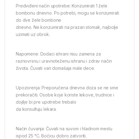
Predviđeni način upotrebe: Konzumirati 1 žele
bombonu dnevno. Po potrebi, mogu se konzumirati
do dve žele bombone
dnevno. Ne konzumirati na prazan stomak, najbolje
uzimati uz obrok.
Napomene: Dodaci ishrani nisu zamena za
raznovrsnu i uravnoteženu ishranu i zdrav način
života. Čuvati van domašaja male dece.
Upozorenja: Preporučena dnevna doza se ne sme
prekoračiti. Osobe koje koriste lekove, trudnice i
dojilje bi pre upotrebe trebalo
da konsultuju lekara.
Način čuvanja: Čuvati na suvom i hladnom mestu
ispod 25 °C. Bočicu dobro zatvoriti.