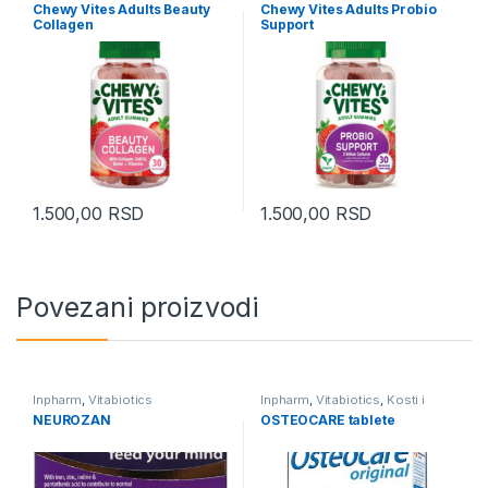
Koža, Kosa, Nokti
Minerali
Chewy Vites Adults Beauty
Chewy Vites Adults Probio
Collagen
Support
1.500,00
RSD
1.500,00
RSD
Povezani proizvodi
Inpharm
,
Vitabiotics
Inpharm
,
Vitabiotics
,
Kosti i
Zglobovi
NEUROZAN
OSTEOCARE tablete