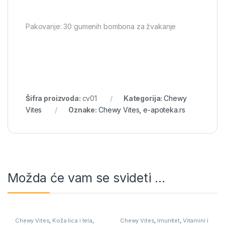
Pakovanje: 30 gumenih bombona za žvakanje
Šifra proizvoda:
cv01
Kategorija:
Chewy
Vites
Oznake:
Chewy Vites
,
e-apoteka.rs
Možda će vam se svideti …
Chewy Vites
,
Koža lica i tela
,
Chewy Vites
,
Imunitet
,
Vitamini i