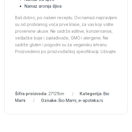
Namaz aronija šljiva
Baš dobro, po našem receptu. Ovi namazi napravljeni
su od probranog voća prve klase, za vas koji volite
proverene ukuse. Ne sadrže aditive, konzervanse,
veštačke boje i zaslađivače, GMO i alergene. Ne
sadrže gluten i pogodni su za vegansku ishranu.
Proizvedeno po proizvođačkoj specifikaciji. Uživajte.
Šifra proizvoda:
27121bm
Kategorija:
Bio
Marni
Oznake:
Bio Marni
,
e-apoteka.rs