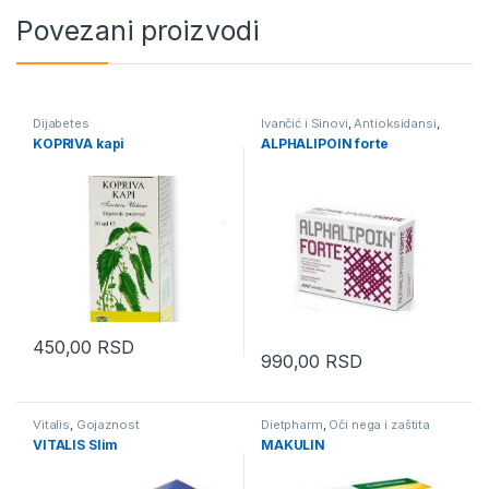
Povezani proizvodi
Dijabetes
Ivančić i Sinovi
,
Antioksidansi
,
Imunitet
KOPRIVA kapi
ALPHALIPOIN forte
450,00
RSD
990,00
RSD
Vitalis
,
Gojaznost
Dietpharm
,
Oči nega i zaštita
VITALIS Slim
MAKULIN