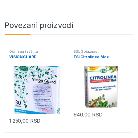
Povezani proizvodi
Oči nega i zaštita
ESI
,
Gojaznost
VISIONGUARD
ESI Citrolinea Max
940,00
RSD
1.250,00
RSD