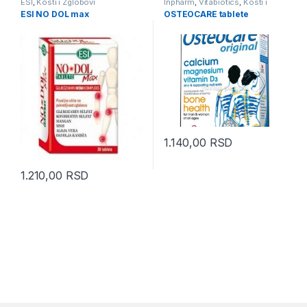
ESI
,
Kosti i Zglobovi
Inpharm
,
Vitabiotics
,
Kosti i
Zglobovi
ESI NO DOL max
OSTEOCARE tablete
1.140,00
RSD
1.210,00
RSD