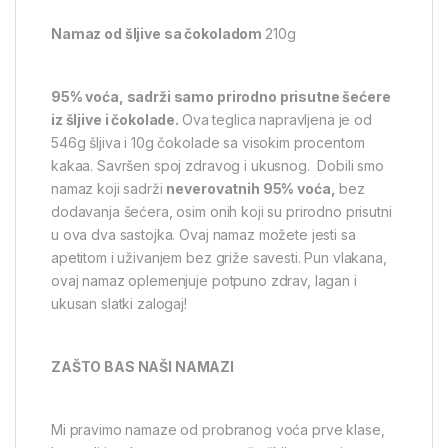
Namaz od šljive sa čokoladom
210g
95% voća, sadrži samo prirodno prisutne šećere
iz šljive i čokolade.
Ova teglica napravljena je od
546g šljiva i 10g čokolade sa visokim procentom
kakaa. Savršen spoj zdravog i ukusnog. Dobili smo
namaz koji sadrži
neverovatnih 95% voća,
bez
dodavanja šećera, osim onih koji su prirodno prisutni
u ova dva sastojka. Ovaj namaz možete jesti sa
apetitom i uživanjem bez griže savesti. Pun vlakana,
ovaj namaz oplemenjuje potpuno zdrav, lagan i
ukusan slatki zalogaj!
ZAŠTO BAS NAŠI NAMAZI
Mi pravimo namaze od probranog voća prve klase,