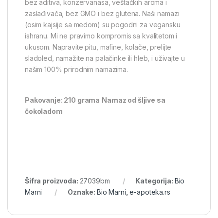
bez aditiva, konzervanasa, veštačkih aroma i
zaslađivača, bez GMO i bez glutena. Naši namazi
(osim kajsije sa medom) su pogodni za vegansku
ishranu. Mi ne pravimo kompromis sa kvalitetom i
ukusom. Napravite pitu, mafine, kolače, prelijte
sladoled, namažite na palačinke ili hleb, i uživajte u
našim 100% prirodnim namazima.
Pakovanje: 210 grama
Namaz od šljive sa
čokoladom
Šifra proizvoda:
27039bm
Kategorija:
Bio
Marni
Oznake:
Bio Marni
,
e-apoteka.rs