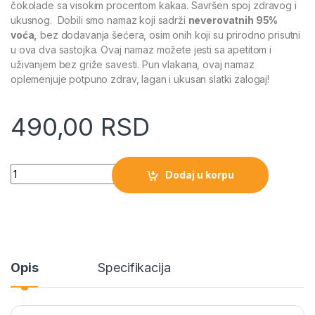
čokolade sa visokim procentom kakaa. Savršen spoj zdravog i
ukusnog. Dobili smo namaz koji sadrži
neverovatnih 95%
voća,
bez dodavanja šećera, osim onih koji su prirodno prisutni
u ova dva sastojka. Ovaj namaz možete jesti sa apetitom i
uživanjem bez griže savesti. Pun vlakana, ovaj namaz
oplemenjuje potpuno zdrav, lagan i ukusan slatki zalogaj!
490,00
RSD
Quantity
Dodaj u korpu
Opis
Specifikacija