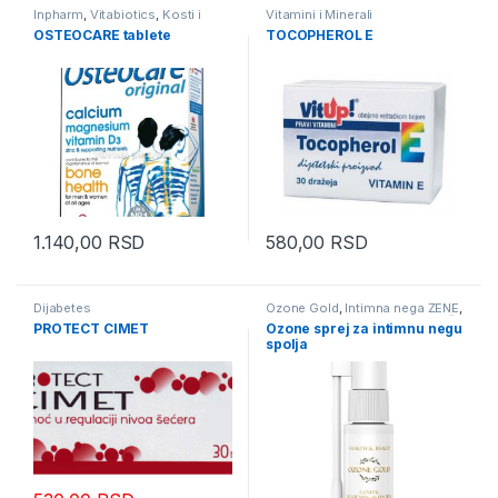
Inpharm
,
Vitabiotics
,
Kosti i
Vitamini i Minerali
Zglobovi
OSTEOCARE tablete
TOCOPHEROL E
1.140,00
RSD
580,00
RSD
Dijabetes
Ozone Gold
,
Intimna nega ŽENE
,
Nega stopala
,
Noge i Vene
,
Vaši i
PROTECT CIMET
Ozone sprej za intimnu negu
Gnjide
spolja