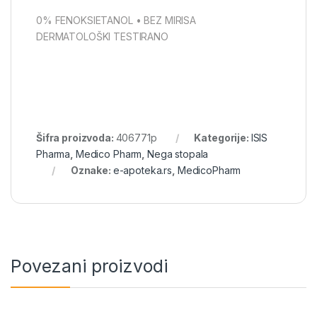
0% FENOKSIETANOL • BEZ MIRISA
DERMATOLOŠKI TESTIRANO
Šifra proizvoda:
406771p
Kategorije:
ISIS
Pharma
,
Medico Pharm
,
Nega stopala
Oznake:
e-apoteka.rs
,
MedicoPharm
Povezani proizvodi