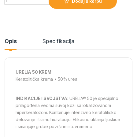
Dodaj u korpu
Opis
Specifikacija
URELIA 50 KREM
Keratolitička krema • 50% urea
INDIKACIJE I SVOJSTVA
: URELIA® 50 je specijalno
prilagođena veoma suvoj koži sa lokalizovanom
hiperkeratozom. Kombinuje intenzivno keratolitičko
delovanje i trajnu hidrataciju. Efikasno uklanja ljuskice
i smanjuje grube površine istovremeno