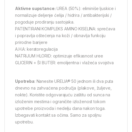
Aktivne supstance:
UREA (50%): eliminiše ljuskice i
normalizuje deljenje ćelija / hidrira / antibakterijski /
pogoduje prodiranju sastojaka.
PATENTIRANI KOMPLEKS AMINO KISELINA: sprečava
i popravlja oštećenja na koži / obnavlja funkciju
prirodne barijere
A.H.A: keratoregulacija
NATRIJUM HLORID: optimizuje efikasnost uree
GLICERIN + ŠI BUTER: emolijentna i vlažeća svojstva
Upotreba
: Nanesite URELIA® 50 jednom ili dva puta
dnevno na zahvaćena područja (plakove, žuljeve,
nokte). Koristite odgovarajuću zaštitu od sunca na
izloženim mestima i ograničite izloženost tokom
upotrebe proizvoda i nedelju dana nakon toga.
Izbegavati kontakt sa očima. Samo za spoljnu
upotrebu.