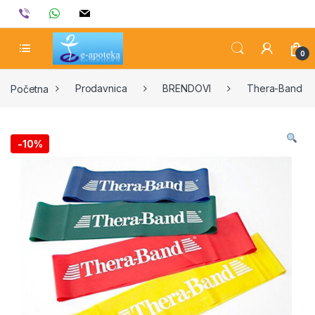
Skip to navigation
Skip to content
viber
whatsapp
mail
0
Početna
Prodavnica
BRENDOVI
Thera-Band
-
10%