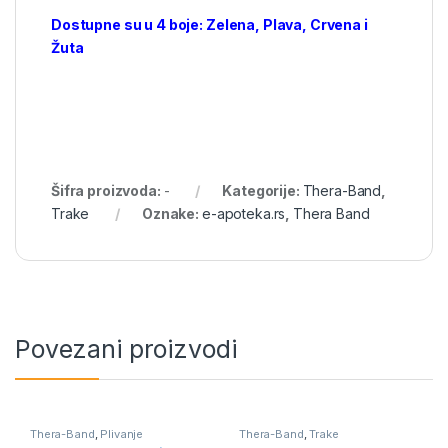
Dostupne su u 4 boje: Zelena, Plava, Crvena i
Žuta
Šifra proizvoda:
-
Kategorije:
Thera-Band
,
Trake
Oznake:
e-apoteka.rs
,
Thera Band
Povezani proizvodi
Thera-Band
,
Plivanje
Thera-Band
,
Trake