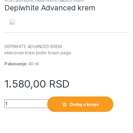
ACM Laboratoire
,
Fleke na koži
,
Medico Pharm
Depiwhite Advanced krem
DEPIWHITE ADVANCED KREM
intenzivan krem protiv braon pega
Pakovanje
: 40 ml
1.580,00
RSD
Quantity
Dodaj u korpu