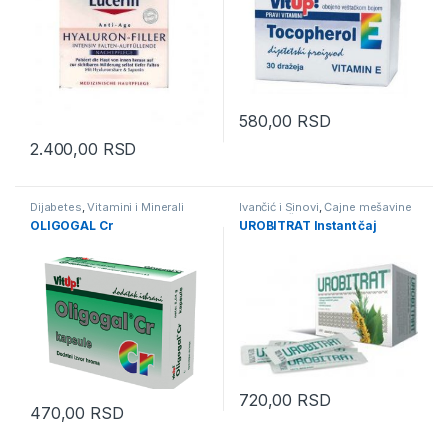
580,00
RSD
2.400,00
RSD
Dijabetes
,
Vitamini i Minerali
Ivančić i Sinovi
,
Čajne mešavine
- lekoviti čajevi
,
Urinarni trakt
OLIGOGAL Cr
UROBITRAT Instant čaj
720,00
RSD
470,00
RSD