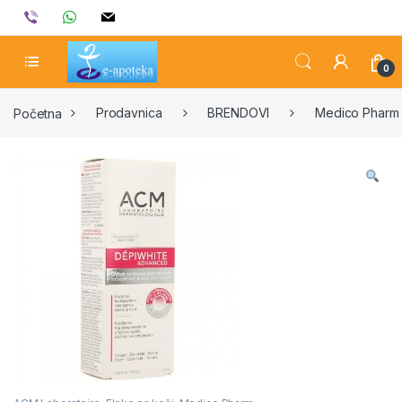
Skip to navigation
Skip to content
viber
whatsapp
mail
0
Početna
Prodavnica
BRENDOVI
Medico Pharm