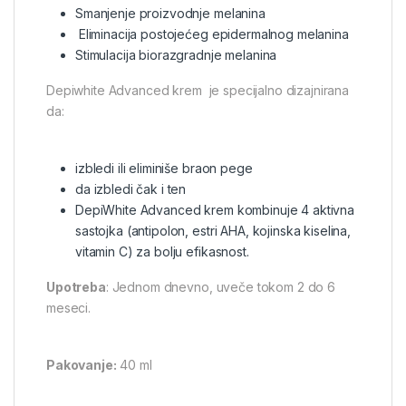
Smanjenje proizvodnje melanina
Eliminacija postojećeg epidermalnog melanina
Stimulacija biorazgradnje melanina
Depiwhite Advanced krem je specijalno dizajnirana
da:
izbledi ili eliminiše braon pege
da izbledi čak i ten
DepiWhite Advanced krem kombinuje 4 aktivna
sastojka (antipolon, estri AHA, kojinska kiselina,
vitamin C) za bolju efikasnost.
Upotreba
: Jednom dnevno, uveče tokom 2 do 6
meseci.
Pakovanje:
40 ml