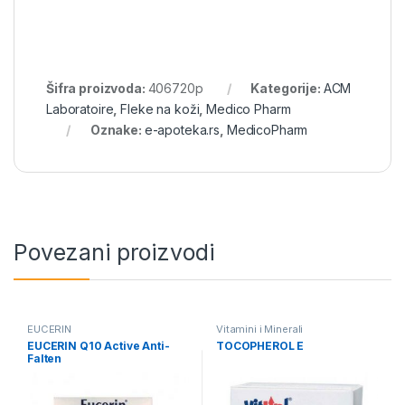
Šifra proizvoda:
406720p
Kategorije:
ACM
Laboratoire
,
Fleke na koži
,
Medico Pharm
Oznake:
e-apoteka.rs
,
MedicoPharm
Povezani proizvodi
EUCERIN
Vitamini i Minerali
EUCERIN Q10 Active Anti-
TOCOPHEROL E
Falten