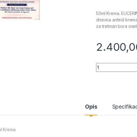
50ml Krema. EUCERIN
dnevna antirid krem
za tretman bora oset
2.400,
Quantity
Opis
Specifikac
l Krema