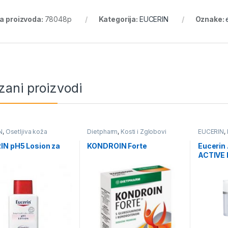
ra proizvoda:
78048p
Kategorija:
EUCERIN
Oznake:
zani proizvodi
N
,
Osetljiva koža
Dietpharm
,
Kosti i Zglobovi
EUCERIN
,
IN pH5 Losion za
KONDROIN Forte
Eucerin
ACTIVE 
hidratan