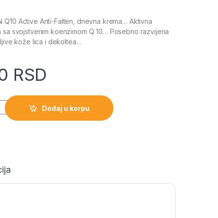
 Q10 Active Anti-Falten, dnevna krema… Aktivna
a sa svojstvenim koenzimom Q 10… Posebno razvijena
ljive kože lica i dekoltea…
00
RSD
Dodaj u korpu
ija