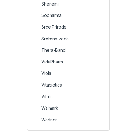
Shenemil
Sopharma
Srce Prirode
Srebrna voda
Thera-Band
VidaPharm
Viola
Vitabiotics
Vitalis
Walmark
Wartner