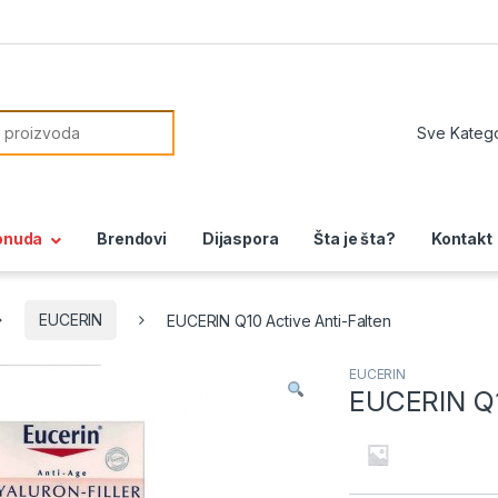
or:
onuda
Brendovi
Dijaspora
Šta je šta?
Kontakt
EUCERIN
EUCERIN Q10 Active Anti-Falten
EUCERIN
EUCERIN Q1