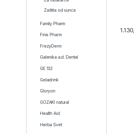
Zaštita od sunca
Family Pharm
1.13
Finis Pharm
FrezyDerm
Galenika a.d. Dental
GE 132
Geladrink
Gloryon
GOZAKI natural
Health Aid
Herba Svet