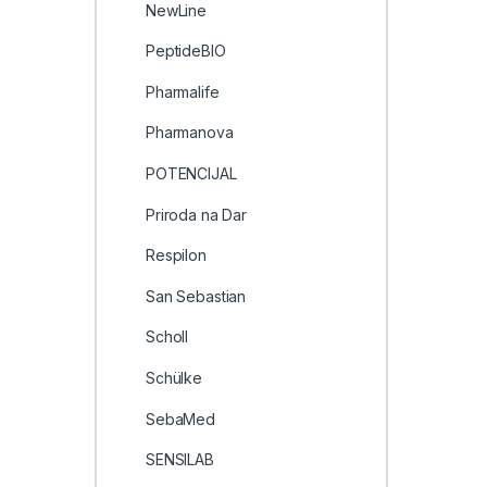
NewLine
PeptideBIO
Pharmalife
Pharmanova
POTENCIJAL
Priroda na Dar
Respilon
San Sebastian
Scholl
Schülke
SebaMed
SENSILAB