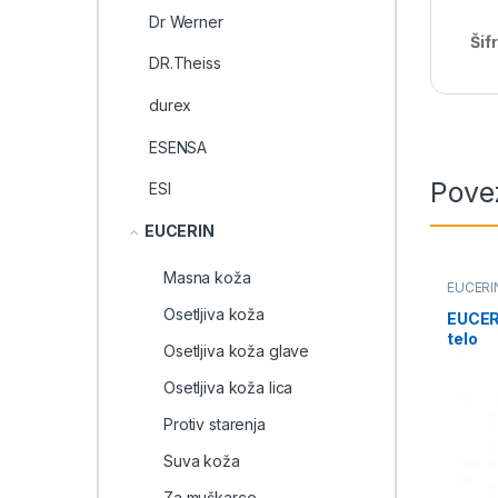
Dr Werner
Šif
DR.Theiss
durex
ESENSA
Pove
ESI
EUCERIN
Masna koža
EUCERI
Osetljiva koža
EUCER
telo
Osetljiva koža glave
Osetljiva koža lica
Protiv starenja
Suva koža
Za muškarce