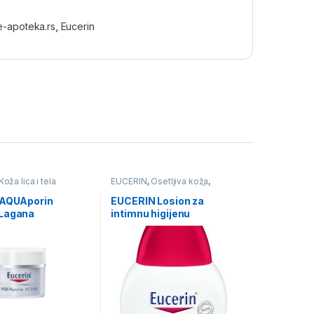
e-apoteka.rs
,
Eucerin
Koža lica i tela
EUCERIN
,
Osetljiva koža
,
Higijena
,
Intimna nega ŽENE
 AQUAporin
EUCERIN Losion za
Lagana
intimnu higijenu
tna krema za lice