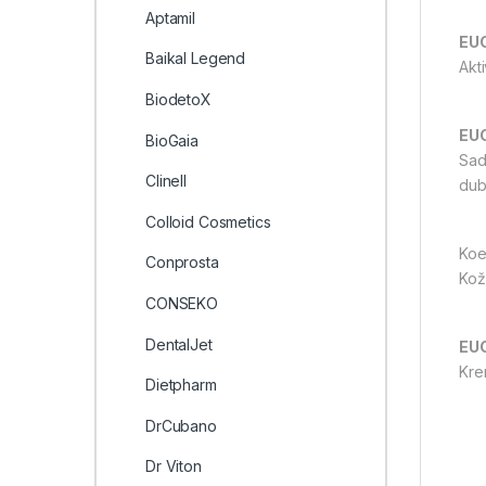
Aptamil
EU
Baikal Legend
Akt
BiodetoX
EU
BioGaia
Sad
Clinell
dub
Colloid Cosmetics
Koe
Conprosta
Kož
CONSEKO
DentalJet
EU
Kre
Dietpharm
DrCubano
Dr Viton