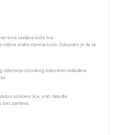
an bora osetljive kože lica.
na vidljive znake starenja kože. Dokazano je da se
og oštećenja izazvanog slobodnim radikalima.
ja.
dobro očišćeno lice, vrat i dekolte.
, bez parfema.