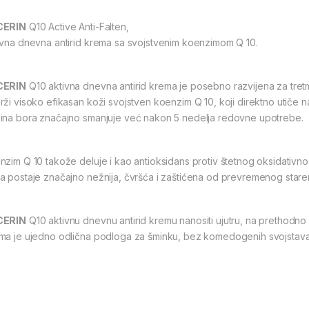
CERIN
Q10 Active Anti-Falten,
ivna dnevna antirid krema sa svojstvenim koenzimom Q 10.
CERIN
Q10 aktivna dnevna antirid krema je posebno razvijena za tretm
rži visoko efikasan koži svojstven koenzim Q 10, koji direktno utiče 
ina bora značajno smanjuje već nakon 5 nedelja redovne upotrebe.
nzim Q 10 takože deluje i kao antioksidans protiv štetnog oksidativn
a postaje značajno nežnija, čvršća i zaštićena od prevremenog staren
CERIN
Q10 aktivnu dnevnu antirid kremu nanositi ujutru, na prethodno 
ma je ujedno odlična podloga za šminku, bez komedogenih svojstava