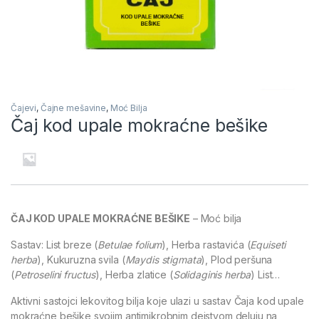
Čajevi
,
Čajne mešavine
,
Moć Bilja
Čaj kod upale mokraćne bešike
ČAJ KOD UPALE MOKRAĆNE BEŠIKE
– Moć bilja
Sastav: List breze (
Betulae folium
), Herba rastavića (
Equiseti
herba
), Kukuruzna svila (
Maydis stigmata
), Plod peršuna
(
Petroselini fructus
), Herba zlatice (
Solidaginis herba
) List…
Aktivni sastojci lekovitog bilja koje ulazi u sastav Čaja kod upale
mokraćne bešike svojim antimikrobnim dejstvom deluju na