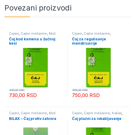
Povezani proizvodi
Čajevi
,
Čajne mešavine
,
Moć
Čajevi
,
Čajne mešavine
,
Bilja
,
Organi za varenje
Menopauza i PMS
,
Moć Bilja
Čaj kod kamena u žučnoj
Čaj za regulisanje
kesi
menstruacije
830,00
RSD
850,00
RSD
730,00
RSD
750,00
RSD
Čajevi
,
Čajne mešavine
,
Moć
Čajevi
,
Čajne mešavine
,
Kašalj
,
Bilja
,
Organi za varenje
Moć Bilja
BILAX – Čaj protiv zatvora
Čaj plućni za iskašljavanje