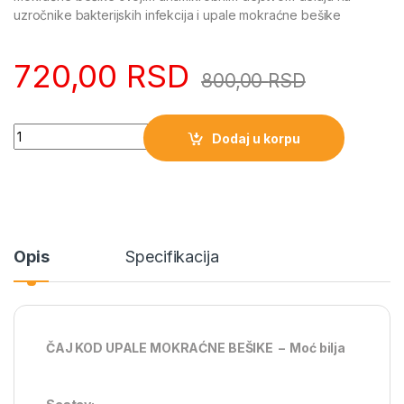
uzročnike bakterijskih infekcija i upale mokraćne bešike
720,00
RSD
800,00
RSD
Quantity
Dodaj u korpu
Opis
Specifikacija
ČAJ KOD UPALE MOKRAĆNE BEŠIKE – Moć bilja