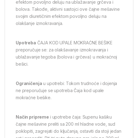
efektom povoljno deluju na ublažavanje grčeva i
bolova. Takođe, aktivni sastojci ove čajne mešavine
svojim diuretičnim efektom povoljno deluju na
olakšanje izmokravanja.
Upotreba
ČAJA KOD UPALE MOKRAĆNE BEŠIKE
preporučuje se: za olakšavanje izmokravanja i
ublažavanje tegoba (bolova i grčeva) u mokraćnoj
bešici.
Ograničenja
u upotrebi: Tokom trudnoće i dojenja
ne preporučuje se upotreba Čaja kod upale
mokraćne bešike.
Način pripreme
i upotrebe čaja: Supenu kašiku
čajne mešavine preliti sa 200 ml hladne vode, sud
poklopiti, zagrejati do ključanja, ostaviti da stoji jedan