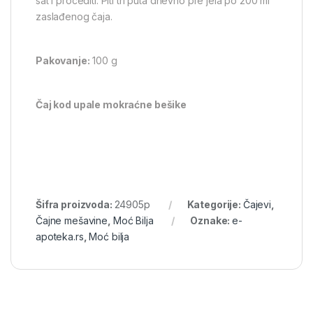
sat i procediti. Piti tri puta dnevno pre jela po 200 ml
zaslađenog čaja.
Pakovanje:
100 g
Čaj kod upale mokraćne bešike
Šifra proizvoda:
24905p
Kategorije:
Čajevi
,
Čajne mešavine
,
Moć Bilja
Oznake:
e-
apoteka.rs
,
Moć bilja