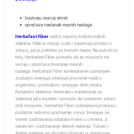
Izazivaju osećaj sitosti
sprečava nastanak masnih naslaga
Herbafast Fiber
sadrži najveću količinu biljnih
vlakana. Vlakna vezuju vodu i zauzimaju prostor u
želucu, pa je potreba za hranom manja. Na putu kroz
telo, Herbafast Fiber
pomaže da se masnoće ne
vezuju i sprečava stvaranje masnih
naslaga. Herbafast Fiber kontinuiranim uzimanjem
značajno smanjuje smanjuje procenat masti u
organizmu i posledično smanjuje obim struka.
Kompleks vitamina i minerala u kombinaciji sa
vlaknima jača imunitet i pomaže da ostanemo zdravi
dok mršavimo. Herbafast Fiber poboljšava probavu i
podstiče redovno pražnjenje creva. Smanjuje se
vreme zadržavanja ostataka hrane u crevima, a
samim tim i zadržavanje štetnih materija. Toksini i
štetne materije se ubrzano izbacuju iz organizma.