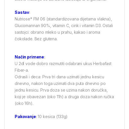
Sastav
:
Nutriose* FM 06 (standardizovana dijetarna vlakna),
Glucomannan 90%, vitamin C, cink i vitamin D3. Ostali
sastojci: obrano mleko u prahu, kakao i aroma
čokolade. Bez glutena.
Način primene
:
U 2dl vode dobro razmutiti odabrani ukus Herbafast
Fiber-a.
Odrasli i deca: Prva tri dana uzimati jednu kesicu
dnevno, nakon toga uzimati dva puta dnevno po
jednu kesicu. Prva doza se uzima nakon doručka,
koji je obavezan (oko 11h) a druga doza nakon ručka
(oko 16h).
Pakovanje
:
10 kesica (133g)