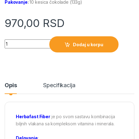
Pakovanje
:
10 kesica čokolade (133g)
970,00
RSD
Quantity
Dodaj u korpu
Opis
Specifikacija
Herbafast Fiber
je po svom sastavu kombinacija
biljnih vlakana sa kompleksom vitamina i minerala.
Delovanje
: