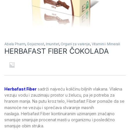
Abela Pharm
,
Gojaznost
,
Imunitet
,
Organi za varenje
,
Vitamini i Minerali
HERBAFAST FIBER ČOKOLADA
Herbafast Fiber
sadrži najveću količinu biljnih vlakana. Vlakna
vezuju vodu i zauzimaju prostor u želucu, pa je potreba za
hranom manja. Na putu kroz telo, Herbafast Fiber
pomaže da se
masnoće ne vezuju i sprečava stvaranje masnih
naslaga. Herbafast Fiber kontinuiranim uzimanjem značajno
smanjuje smanjuje procenat masti u organizmu i posledično
smanjuje obim struka.