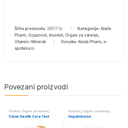
Šifra proizvoda:
336177p
Kategorije:
Abela
Pharm
,
Gojaznost
,
Imunitet
,
Organi za varenje
,
Vitamini i Minerali
Oznake:
Abela Pharm
,
e-
apoteka.rs
Povezani proizvodi
Testovi
,
Organi za varenje
,
Gloryon
,
Organi za varenje
,
Urinarni trakt
Paraziti
Colon Health Care Test
Hepatoholan