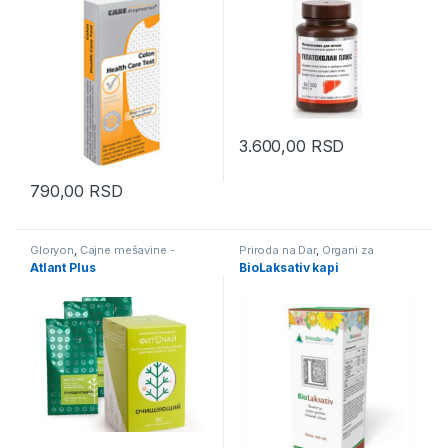
3.600,00
RSD
790,00
RSD
Gloryon
,
Čajne mešavine -
Priroda na Dar
,
Organi za
lekoviti čajevi
,
Organi za varenje
,
varenje
,
Laksansi
Atlant Plus
BioLaksativ kapi
Paraziti