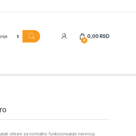
0,00
RSD
0
ro
tak ishrani za normalno funkcionisanje nervnog