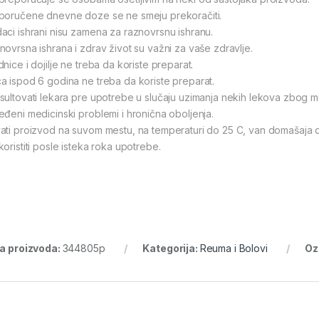
poručene dnevne doze se ne smeju prekoračiti.
aci ishrani nisu zamena za raznovrsnu ishranu.
novrsna ishrana i zdrav život su važni za vaše zdravlje.
nice i dojilje ne treba da koriste preparat.
a ispod 6 godina ne treba da koriste preparat.
sultovati lekara pre upotrebe u slučaju uzimanja nekih lekova zbog mo
eđeni medicinski problemi i hronična oboljenja.
ati proizvod na suvom mestu, na temperaturi do 25 C, van domašaja 
koristiti posle isteka roka upotrebe.
ra proizvoda:
344805p
Kategorija:
Reuma i Bolovi
Oz