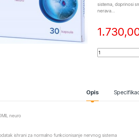
sistema, doprinosi s
nerava…
1.730,0
Quantity
Opis
Specifikac
MIL neuro
odatak ishrani za normalno funkcionisanje nervnog sistema