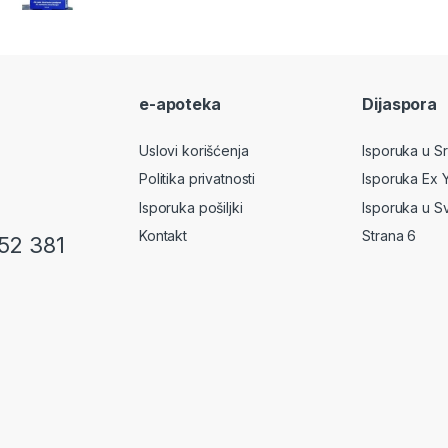
e-apoteka
Dijaspora
Uslovi korišćenja
Isporuka u Srb
Politika privatnosti
Isporuka Ex 
Isporuka pošiljki
Isporuka u S
Kontakt
Strana 6
52 381