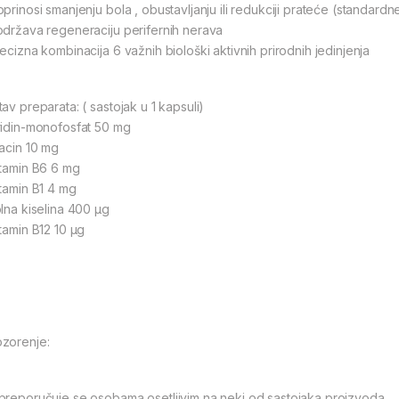
prinosi smanjenju bola , obustavljanju ili redukciji prateće (standardne
održava regeneraciju perifernih nerava
recizna kombinacija 6 važnih biološki aktivnih prirodnih jedinjenja
av preparata: ( sastojak u 1 kapsuli)
ridin-monofosfat 50 mg
iacin 10 mg
itamin B6 6 mg
itamin B1 4 mg
olna kiselina 400 µg
itamin B12 10 µg
zorenje:
preporučuje se osobama osetljivim na neki od sastojaka proizvoda.