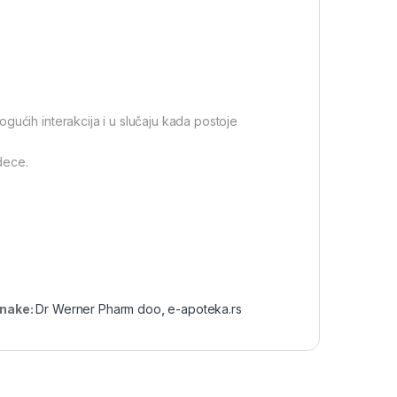
gućih interakcija i u slučaju kada postoje
dece.
nake:
Dr Werner Pharm doo
,
e-apoteka.rs