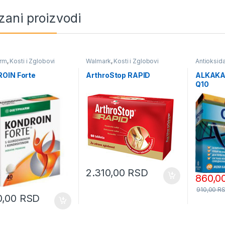
zani proizvodi
arm
,
Kosti i Zglobovi
Walmark
,
Kosti i Zglobovi
Antioksid
OIN Forte
ArthroStop RAPID
ALKAKA
Q10
2.310,00
RSD
860,0
910,00
R
0,00
RSD