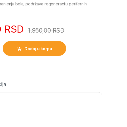
manjenju bola, podržava regeneraciju perifernih
0
RSD
1.950,00
RSD
Dodaj u korpu
ija