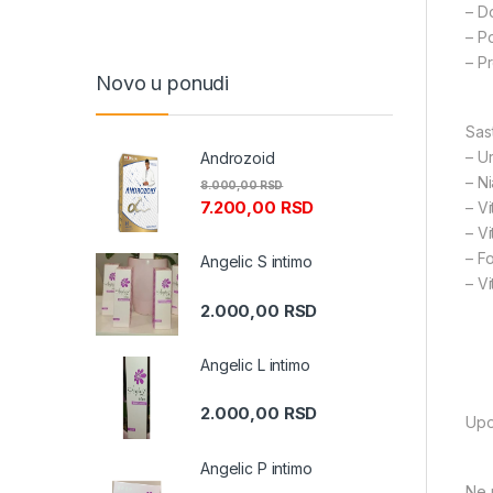
– Do
– P
– P
Novo u ponudi
Sast
– U
Androzoid
– N
8.000,00
RSD
7.200,00
RSD
– V
– V
– F
Angelic S intimo
– V
2.000,00
RSD
Angelic L intimo
2.000,00
RSD
Upo
Angelic P intimo
Ne 