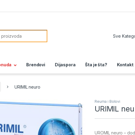
or:
onuda
Brendovi
Dijaspora
Šta je šta?
Kontakt
URIMIL neuro
Reuma i Bolovi
URIMIL neu
UROMIL neuro – doda