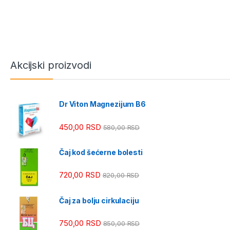
Akcijski proizvodi
Dr Viton Magnezijum B6
450,00
RSD
580,00
RSD
Čaj kod šećerne bolesti
720,00
RSD
820,00
RSD
Čaj za bolju cirkulaciju
750,00
RSD
850,00
RSD