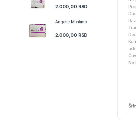
2.000,00
RSD
Pre
Dod
Raz
Angelic M intimo
Trud
Dec
2.000,00
RSD
Kon
odr
Čuv
Ne 
Šif