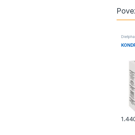
Pove
Dietph
KONDR
1.44