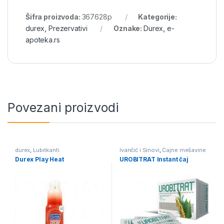
Šifra proizvoda:
367628p
Kategorije:
durex
,
Prezervativi
Oznake:
Durex
,
e-
apoteka.rs
Povezani proizvodi
durex
,
Lubrikanti
Ivančić i Sinovi
,
Čajne mešavine
- lekoviti čajevi
,
Urinarni trakt
Durex Play Heat
UROBITRAT Instant čaj