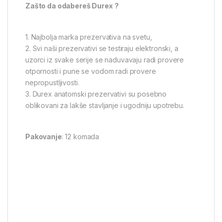
Zašto da odabereš Durex ?
1. Najbolja marka prezervativa na svetu,
2. Svi naši prezervativi se testiraju elektronski, a
uzorci iz svake serije se naduvavaju radi provere
otpornosti i pune se vodom radi provere
nepropustljivosti.
3. Durex anatomski prezervativi su posebno
oblikovani za lakše stavljanje i ugodniju upotrebu.
Pakovanje
: 12 komada