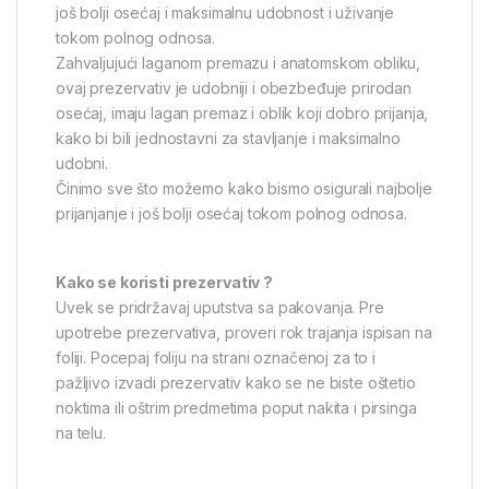
još bolji osećaj i maksimalnu udobnost i uživanje
tokom polnog odnosa.
Zahvaljujući laganom premazu i anatomskom obliku,
ovaj prezervativ je udobniji i obezbeđuje prirodan
osećaj, imaju lagan premaz i oblik koji dobro prijanja,
kako bi bili jednostavni za stavljanje i maksimalno
udobni.
Činimo sve što možemo kako bismo osigurali najbolje
prijanjanje i još bolji osećaj tokom polnog odnosa.
Kako se koristi prezervativ ?
Uvek se pridržavaj uputstva sa pakovanja. Pre
upotrebe prezervativa, proveri rok trajanja ispisan na
foliji. Pocepaj foliju na strani označenoj za to i
pažljivo izvadi prezervativ kako se ne biste oštetio
noktima ili oštrim predmetima poput nakita i pirsinga
na telu.