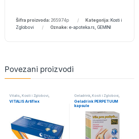
Šifra proizvoda:
265974p
Kategorija:
Kosti i
Zglobovi
Oznake:
e-apoteka.rs
,
GEMINI
Povezani proizvodi
Vitalis
,
Kosti i Zglobovi
,
Geladrink
,
Kosti i Zglobovi
,
Rekreacija i Sport
Rekreacija i Sport
VITALIS Artiflex
Geladrink PERPETUUM
kapsule