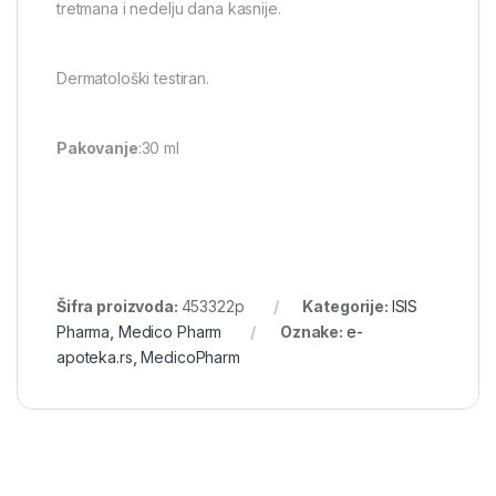
tretmana i nedelju dana kasnije.
Dermatološki testiran.
Pakovanje
:30 ml
Šifra proizvoda:
453322p
Kategorije:
ISIS
Pharma
,
Medico Pharm
Oznake:
e-
apoteka.rs
,
MedicoPharm