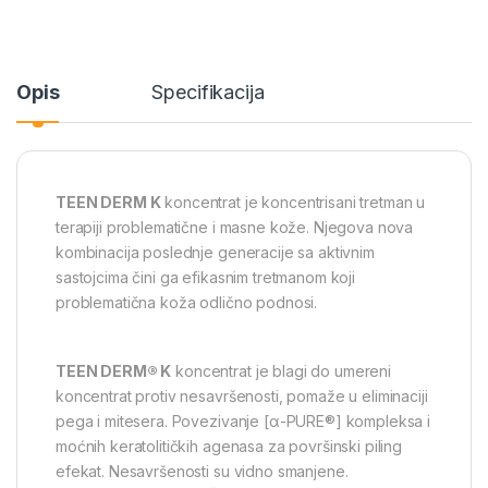
Opis
Specifikacija
TEEN DERM K
koncentrat je koncentrisani tretman u
terapiji problematične i masne kože. Njegova nova
kombinacija poslednje generacije sa aktivnim
sastojcima čini ga efikasnim tretmanom koji
problematična koža odlično podnosi.
TEEN DERM® K
koncentrat je blagi do umereni
koncentrat protiv nesavršenosti, pomaže u eliminaciji
pega i mitesera. Povezivanje [α-PURE®] kompleksa i
moćnih keratolitičkih agenasa za površinski piling
efekat. Nesavršenosti su vidno smanjene.