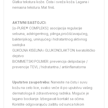
Glatka tekstura kože. Čista i sveža koža. Lagana i
nemasna tekstura. Mat finiš.
AKTIVNI SASTOJCI:
[α-PURE® COMPLEKS]: asocijacija regulacije
sebuma, adstrigentnog, pilinga,pročišćavajućeg,
bakterijskog, umirujućeg i hidratantnog aktivnog
sastojka
GLIKOLNA KISELINA i GLUKONOLAKTON: keratolitičko
dejstvo
BIOMIMETSKI POLIMER: prevencija delipidacije /
prevencije TEVL / hidratantna / antiinflamatorna
Uputstvo za upotrebu:
Nanesite na čistu i suvu
kožu na celo lice, svako veče ili po uputstvu vašeg
dermatologa ili zdravstvenog radnika. Moguće je
lagano bockanje. Izbegavati kontakt sa očima.
Koristite odgovarajuću zaštitu od sunca tokom