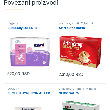
Povezani proizvodi
Higijena
Walmark
,
Kosti i Zglobovi
SENI Lady SUPER 15
ArthroStop RAPID
520,00
RSD
2.310,00
RSD
EUCERIN
Dijabetes
,
Vitamini i Minerali
EUCERIN HYALURON-FILLER
OLIGOGAL Cr