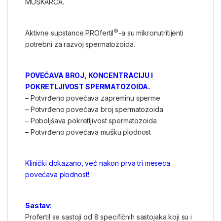
MUŠKARCA.
©
Aktivne supstance PROfertil
-a su mikronutritijenti
potrebni za razvoj spermatozoida.
POVEĆAVA BROJ, KONCENTRACIJU I
POKRETLJIVOST SPERMATOZOIDA.
– Potvrđeno povećava zapreminu sperme
– Potvrđeno povećava broj spermatozoida
– Poboljšava pokretljivost spermatozoida
– Potvrđeno povećava mušku plodnost
Klinički dokazano, već nakon prva tri meseca
povećava plodnost!
Sastav
:
Profertil se sastoji od 8 specifičnih sastojaka koji su i