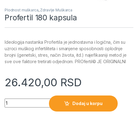
Plodnost muškarca
,
Zdravlje Muškarca
Profertil 180 kapsula
Ideologija nastanka Profertila je jednostavna i logična, čim su
uzroci muškog infertiliteta i smanjene sposobnosti oplodnje
brojni (genetski, stres, način života, itd.) najefikasniji metod je
sve ove faktore tretirati odjednom. PROfertil© JE ORIGINALNI
26.420,00
RSD
Quantity
Dodaj u korpu