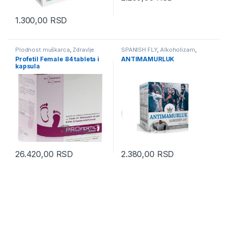
1.300,00
RSD
Plodnost muškarca
,
Zdravlje
SPANISH FLY
,
Alkoholizam
,
Muškarca
Bolesti zavisnosti
,
Vitamini i
Profetil Female 84 tableta i
ANTIMAMURLUK
Minerali
,
Zdravlje Muškarca
kapsula
26.420,00
RSD
2.380,00
RSD