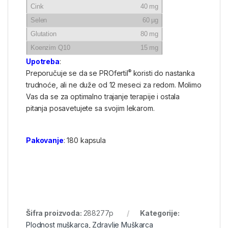
Cink
40 mg
Selen
60 µg
Glutation
80 mg
Koenzim Q10
15 mg
Upotreba
:
®
Preporučuje se da se PROfertil
koristi do nastanka
trudnoće, ali ne duže od 12 meseci za redom. Molimo
Vas da se za optimalno trajanje terapije i ostala
pitanja posavetujete sa svojim lekarom.
Pakovanje
: 180 kapsula
Šifra proizvoda:
288277p
Kategorije:
Plodnost muškarca
,
Zdravlje Muškarca