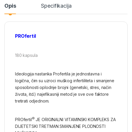
Opis
Specifikacija
PROfertil
180 kapsula
Ideologija nastanka Profertila je jednostavna i
logična, čim su uzroci muškog infertiliteta i smanjene
sposobnosti oplodnje brojni (genetski, stres, način
života, itd.) najefikasniji metod je sve ove faktore
tretirati odjednom.
©
PROfertil
JE ORIGINALNI VITAMINSKI KOMPLEKS ZA
DIJETETSKI TRETMAN SMANJENE PLODNOSTI