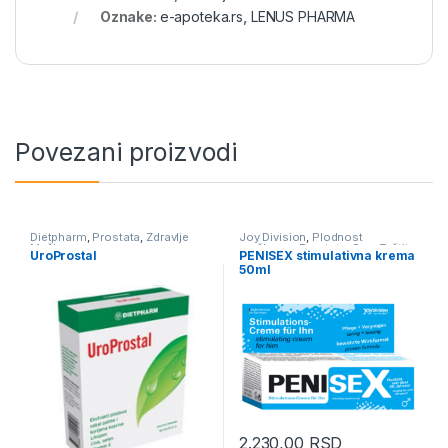
Oznake:
e-apoteka.rs
,
LENUS PHARMA
Povezani proizvodi
Dietpharm
,
Prostata
,
Zdravlje
Joy Division
,
Plodnost
Muškarca
muškarca
,
Prostata
,
Sex, Zaštita
UroProstal
PENISEX stimulativna krema
i Prevencija
,
Potencija
,
Zdravlje
50ml
Muškarca
2.230,00
RSD