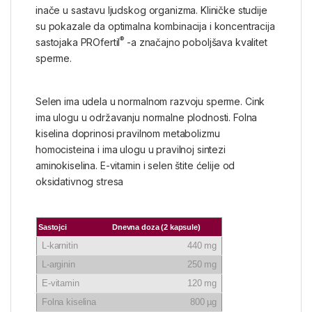
inače u sastavu ljudskog organizma. Kliničke studije
su pokazale da optimalna kombinacija i koncentracija
®
sastojaka PROfertil
-a značajno poboljšava kvalitet
sperme.
Selen ima udela u normalnom razvoju sperme. Cink
ima ulogu u održavanju normalne plodnosti. Folna
kiselina doprinosi pravilnom metabolizmu
homocisteina i ima ulogu u pravilnoj sintezi
aminokiselina. E-vitamin i selen štite ćelije od
oksidativnog stresa
Sastojci
Dnevna doza
(2 kapsule)
L-karnitin
440 mg
L-arginin
250 mg
E-vitamin
120 mg
Folna kiselina
800 µg