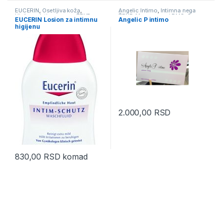
EUCERIN
,
Osetljiva koža
,
Angelic Intimo
,
Intimna nega
Higijena
,
Intimna nega ŽENE
ŽENE
,
Menopauza i PMS
,
Sex,
EUCERIN Losion za intimnu
Angelic P intimo
Zaštita i Prevencija
,
Zaštita i
higijenu
Prevencija
2.000,00
RSD
830,00
RSD
komad