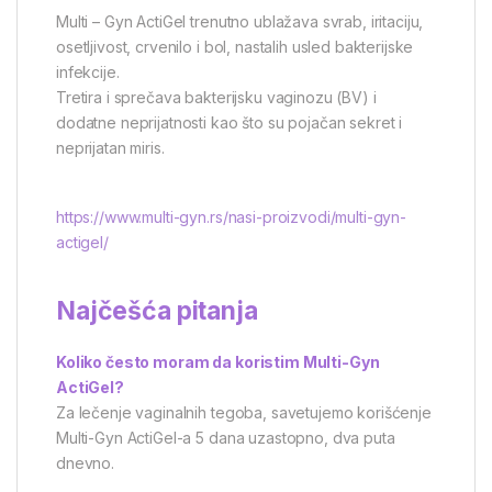
Multi – Gyn ActiGel trenutno ublažava svrab, iritaciju,
osetljivost, crvenilo i bol, nastalih usled bakterijske
infekcije.
Tretira i sprečava bakterijsku vaginozu (BV) i
dodatne neprijatnosti kao što su pojačan sekret i
neprijatan miris.
https://www.multi-gyn.rs/nasi-proizvodi/multi-gyn-
actigel/
Najčešća pitanja
Koliko često moram da koristim Multi-Gyn
ActiGel?
Za lečenje vaginalnih tegoba, savetujemo korišćenje
Multi-Gyn ActiGel-a 5 dana uzastopno, dva puta
dnevno.