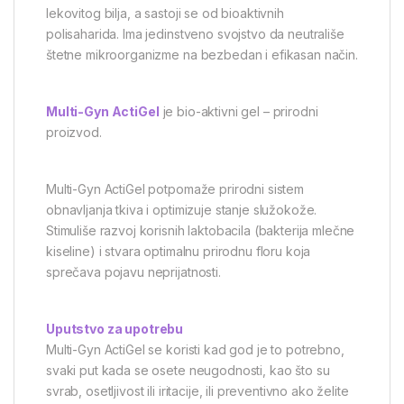
lekovitog bilja, a sastoji se od bioaktivnih
polisaharida. Ima jedinstveno svojstvo da neutrališe
štetne mikroorganizme na bezbedan i efikasan način.
Multi-Gyn ActiGel
je bio-aktivni gel – prirodni
proizvod.
Multi-Gyn ActiGel potpomaže prirodni sistem
obnavljanja tkiva i optimizuje stanje služokože.
Stimuliše razvoj korisnih laktobacila (bakterija mlečne
kiseline) i stvara optimalnu prirodnu floru koja
sprečava pojavu neprijatnosti.
Uputstvo za upotrebu
Multi-Gyn ActiGel se koristi kad god je to potrebno,
svaki put kada se osete neugodnosti, kao što su
svrab, osetljivost ili iritacije, ili preventivno ako želite