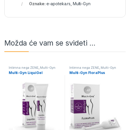
Oznake:
e-apoteka.rs
,
Multi-Gyn
Možda će vam se svideti …
Intimna nega ŽENE
,
Multi-Gyn
Intimna nega ŽENE
,
Multi-Gyn
Multi-Gyn LiquiGel
Multi-Gyn FloraPlus