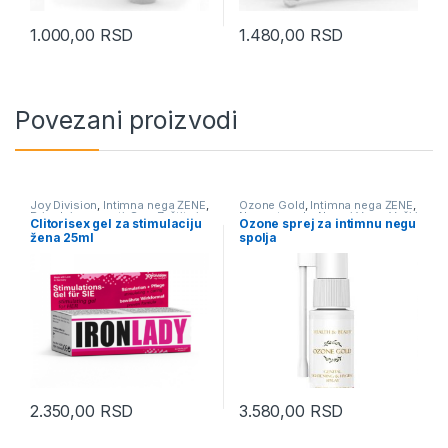
1.000,00
RSD
1.480,00
RSD
Povezani proizvodi
Joy Division
,
Intimna nega ŽENE
,
Ozone Gold
,
Intimna nega ŽENE
,
Prirodni preparati
,
Sex, Zaštita i
Nega stopala
,
Noge i Vene
,
Vaši i
Clitorisex gel za stimulaciju
Ozone sprej za intimnu negu
Prevencija
Gnjide
žena 25ml
spolja
2.350,00
RSD
3.580,00
RSD