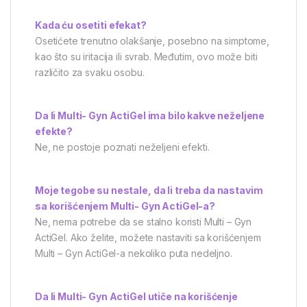
Kada ću osetiti efekat?
Osetićete trenutno olakšanje, posebno na simptome,
kao što su iritacija ili svrab. Međutim, ovo može biti
različito za svaku osobu.
Da li Multi- Gyn ActiGel ima bilo kakve neželjene
efekte?
Ne, ne postoje poznati neželjeni efekti.
Moje tegobe su nestale, da li treba da nastavim
sa korišćenjem Multi- Gyn ActiGel-a?
Ne, nema potrebe da se stalno koristi Multi – Gyn
ActiGel. Ako želite, možete nastaviti sa korišćenjem
Multi – Gyn ActiGel-a nekoliko puta nedeljno.
Da li Multi- Gyn ActiGel utiče na korišćenje