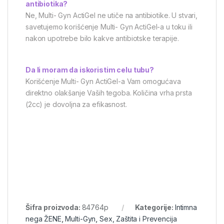
antibiotika?
Ne, Multi- Gyn ActiGel ne utiče na antibiotike. U stvari,
savetujemo korišćenje Multi- Gyn ActiGel-a u toku ili
nakon upotrebe bilo kakve antibiotske terapije.
Da li moram da iskoristim celu tubu?
Korišćenje Multi- Gyn ActiGel-a Vam omogućava
direktno olakšanje Vaših tegoba. Količina vrha prsta
(2cc) je dovoljna za efikasnost.
Šifra proizvoda:
84764p
Kategorije:
Intimna
nega ŽENE
,
Multi-Gyn
,
Sex, Zaštita i Prevencija