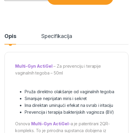
Opis
Specifikacija
Multi-Gyn ActiGel
– Za prevenciju i terapije
vaginalnih tegoba – 50ml
Pruža direktno olakšanje od vaginalnih tegoba
Smanjuje neprijatan miris i sekret
Ima direktan umirujući efekat na svrab i iritaciju
Prevencija i terapija bakterijskih vaginoza (BV)
Osnova
Multi-Gyn ActiGel
–
a je patentirani 2QR-
kompleks. To je prirodna supstanca dobijena iz