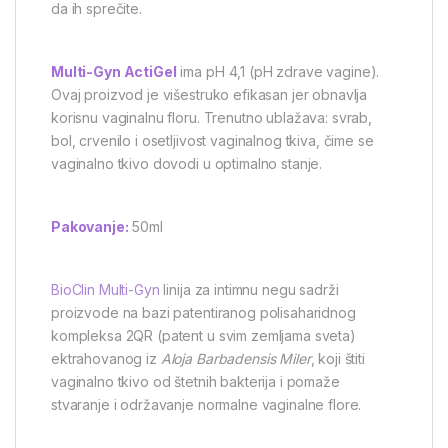
da ih sprečite.
Multi-Gyn ActiGel
ima pH 4,1 (pH zdrave vagine).
Ovaj proizvod je višestruko efikasan jer obnavlja
korisnu vaginalnu floru. Trenutno ublažava: svrab,
bol, crvenilo i osetljivost vaginalnog tkiva, čime se
vaginalno tkivo dovodi u optimalno stanje.
Pakovanje:
50ml
BioClin Multi-Gyn
linija za intimnu negu sadrži
proizvode na bazi patentiranog polisaharidnog
kompleksa 2QR (patent u svim zemljama sveta)
ektrahovanog iz
Aloja Barbadensis Miler
, koji štiti
vaginalno tkivo od štetnih bakterija i pomaže
stvaranje i održavanje normalne vaginalne flore.