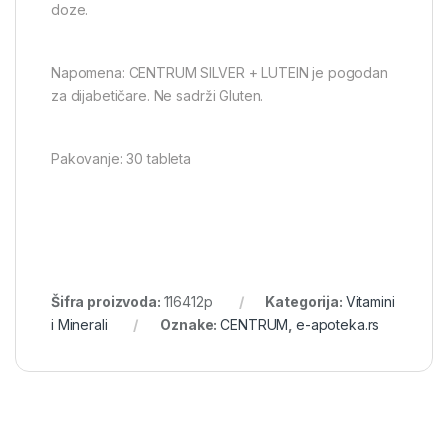
doze.
Napomena: CENTRUM SILVER + LUTEIN je pogodan
za dijabetičare. Ne sadrži Gluten.
Pakovanje: 30 tableta
Šifra proizvoda:
116412p
Kategorija:
Vitamini
i Minerali
Oznake:
CENTRUM
,
e-apoteka.rs