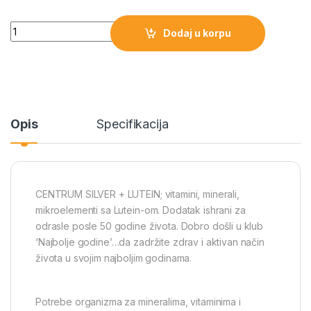
Quantity
Dodaj u korpu
Opis
Specifikacija
CENTRUM SILVER + LUTEIN; vitamini, minerali,
mikroelementi sa Lutein-om. Dodatak ishrani za
odrasle posle 50 godine života. Dobro došli u klub
‘Najbolje godine’…da zadržite zdrav i aktivan način
života u svojim najboljim godinama.
Potrebe organizma za mineralima, vitaminima i