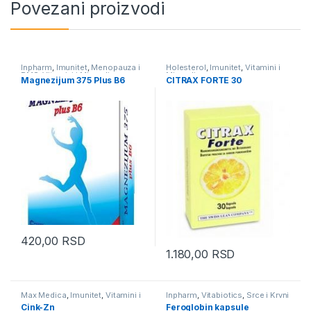
Povezani proizvodi
Inpharm
,
Imunitet
,
Menopauza i
Holesterol
,
Imunitet
,
Vitamini i
PMS
,
Vitamini i Minerali
Minerali
Magnezijum 375 Plus B6
CITRAX FORTE 30
420,00
RSD
1.180,00
RSD
Max Medica
,
Imunitet
,
Vitamini i
Inpharm
,
Vitabiotics
,
Srce i Krvni
Minerali
sudovi
,
Vitamini i Minerali
Cink-Zn
Feroglobin kapsule