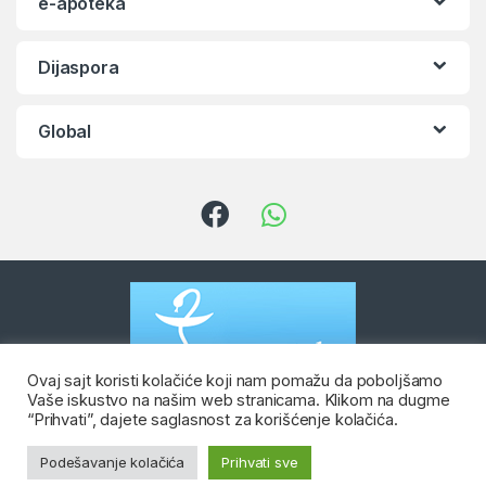
e-apoteka
Dijaspora
Global
Ovaj sajt koristi kolačiće koji nam pomažu da poboljšamo
Vaše iskustvo na našim web stranicama. Klikom na dugme
“Prihvati”, dajete saglasnost za korišćenje kolačića.
Imate pitanje? Kontaktirate nas
Viber & WhatsApp:
Podešavanje kolačića
Prihvati sve
+381 652 381 652