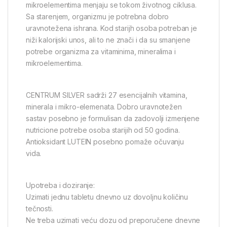
mikroelementima menjaju se tokom životnog ciklusa.
Sa starenjem, organizmu je potrebna dobro
uravnotežena ishrana. Kod starijh osoba potreban je
niži kalorijski unos, ali to ne znači i da su smanjene
potrebe organizma za vitaminima, mineralima i
mikroelementima.
CENTRUM SILVER sadrži 27 esencijalnih vitamina,
minerala i mikro-elemenata. Dobro uravnotežen
sastav posebno je formulisan da zadovolji izmenjene
nutricione potrebe osoba starijih od 50 godina.
Antioksidant LUTEIN posebno pomaže očuvanju
vida.
Upotreba i doziranje:
Uzimati jednu tabletu dnevno uz dovoljnu količinu
tečnosti.
Ne treba uzimati veću dozu od preporučene dnevne