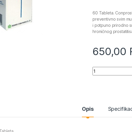
60 Tableta. Conpros
preventivno svim mu
i potpuno prirodno s
hroničnog prostatiti
650,00
Quantity
Opis
Specifikac
Tableta