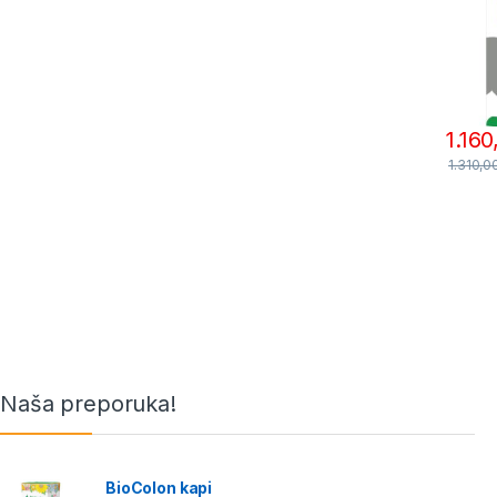
1.16
1.310,0
Naša preporuka!
BioColon kapi