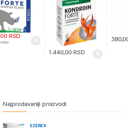
0,00
RSD
380,0
0
RSD
1.440,00
RSD
Najprodavaniji proizvodi
EZEREX