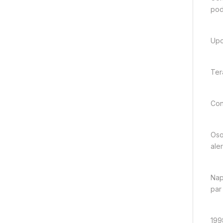
pod
Upo
Ter
Con
Oso
aler
Nap
par
199