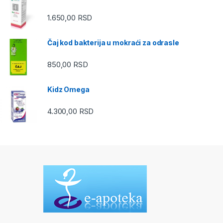
1.650,00
RSD
Čaj kod bakterija u mokraći za odrasle
850,00
RSD
Kidz Omega
4.300,00
RSD