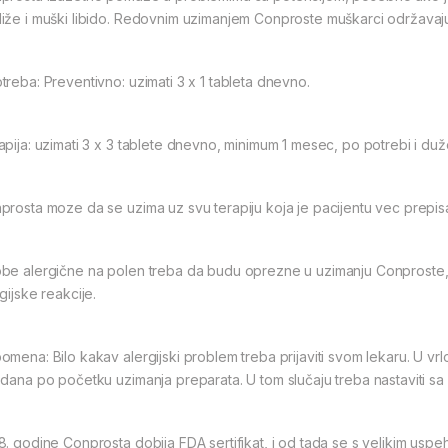
iže i muški libido. Redovnim uzimanjem Conproste muškarci održavaju
treba: Preventivno: uzimati 3 x 1 tableta dnevno.
apija: uzimati 3 x 3 tablete dnevno, minimum 1 mesec, po potrebi i duž
prosta moze da se uzima uz svu terapiju koja je pacijentu vec prepi
be alergične na polen treba da budu oprezne u uzimanju Conproste, 
gijske reakcije.
omena: Bilo kakav alergijski problem treba prijaviti svom lekaru. U vrl
 dana po početku uzimanja preparata. U tom slučaju treba nastaviti s
8. godine Conprosta dobija FDA sertifikat, i od tada se s velikim uspeh