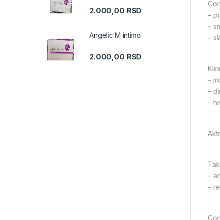
Con
2.000,00
RSD
– pr
– s
Angelic M intimo
– s
2.000,00
RSD
Kli
– i
– di
– hr
Akt
Tak
– a
– r
Con