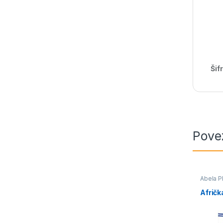
Šif
Pove
Abela 
muškar
Prevenc
Afrička