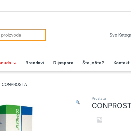
or:
onuda
Brendovi
Dijaspora
Šta je šta?
Kontakt
CONPROSTA
Prostata
CONPROS