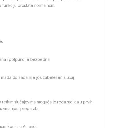
 funkciju prostate normalnom.
e.
sana i potpuno je bezbedna.
mada do sada nije još zabeležen slučaj
o retkim slučajevima moguća je ređa stolica u prvih
a uzimanjem preparata.
om koristi u Americi.