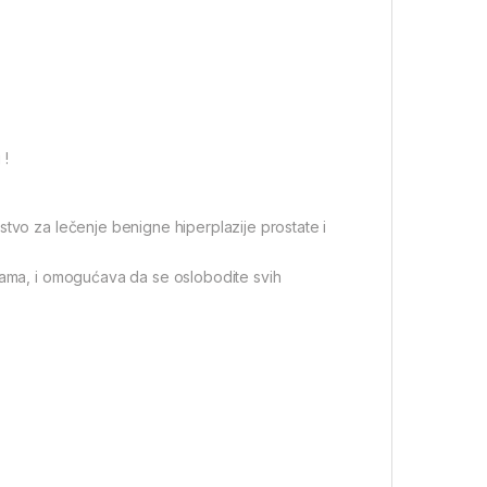
 !
stvo za lečenje benigne hiperplazije prostate i
etama, i omogućava da se oslobodite svih