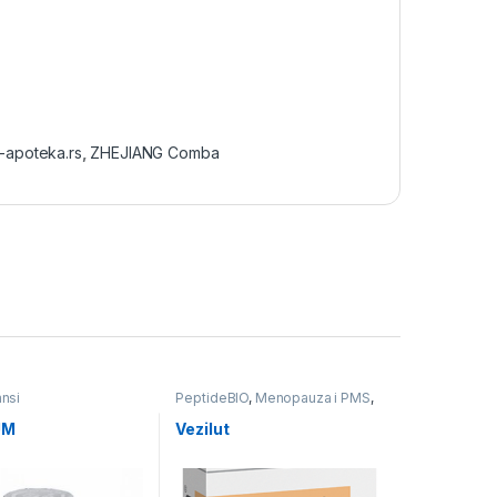
-apoteka.rs
,
ZHEJIANG Comba
ansi
PeptideBIO
,
Menopauza i PMS
,
Prirodni preparati
,
Prostata
UM
Vezilut