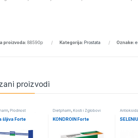
ra proizvoda:
88590p
Kategorija:
Prostata
Oznake:
e
zani proizvodi
Pharm
,
Plodnost
Dietpharm
,
Kosti i Zglobovi
Antioksid
ca
,
Prostata
,
Sex, Zaštita i
ija
,
Potencija
 šljiva Forte
KONDROIN Forte
SELENI