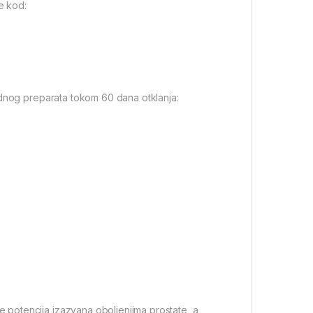
e kod:
odnog preparata tokom 60 dana otklanja:
potencija izazvana oboljenjima prostate, a