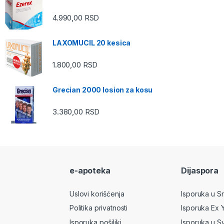
4.990,00
RSD
LAXOMUCIL 20 kesica
1.800,00
RSD
Grecian 2000 losion za kosu
3.380,00
RSD
e-apoteka
Dijaspora
Uslovi korišćenja
Isporuka u Srb
Politika privatnosti
Isporuka Ex 
Isporuka pošiljki
Isporuka u S