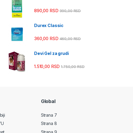
890,00
RSD
990,00
RSD
Durex Classic
360,00
RSD
460,00
RSD
Devi Gel za grudi
1.510,00
RSD
1.750,00
RSD
Global
iji
Strana 7
YU
Strana 8
vet
Strana 9