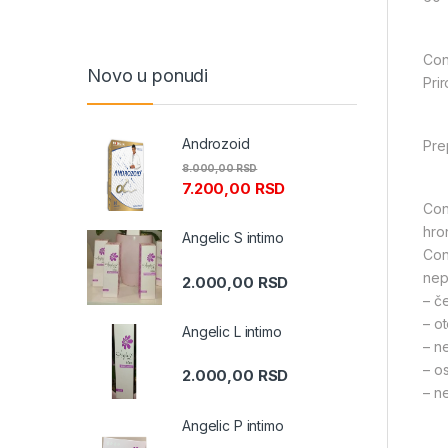
Con
Novo u ponudi
Pri
Androzoid
Pre
8.000,00
RSD
7.200,00
RSD
Con
hron
Angelic S intimo
Con
nep
2.000,00
RSD
– č
– o
Angelic L intimo
– n
– o
2.000,00
RSD
– n
Angelic P intimo