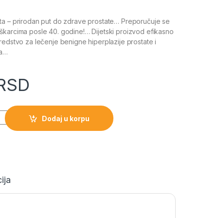
ta – prirodan put do zdrave prostate… Preporučuje se
škarcima posle 40. godine!… Dijetski proizvod efikasno
redstvo za lečenje benigne hiperplazije prostate i
sa…
RSD
Dodaj u korpu
ija