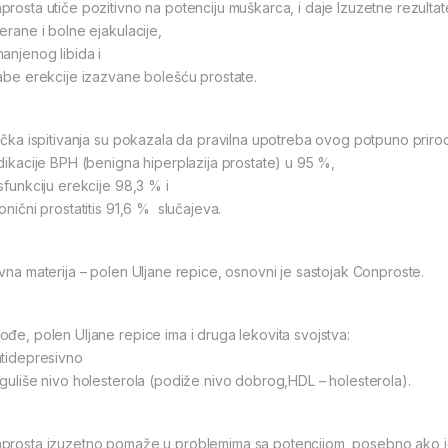
prosta utiče pozitivno na potenciju muškarca, i daje Izuzetne rezultat
erane i bolne ejakulacije,
manjenog libida i
labe erekcije izazvane bolešću prostate.
nička ispitivanja su pokazala da pravilna upotreba ovog potpuno prir
ndikacije BPH (benigna hiperplazija prostate) u 95 %,
sfunkciju erekcije 98,3 % i
onični prostatitis 91,6 % slučajeva.
ivna materija – polen Uljane repice, osnovni je sastojak Conproste.
ođe, polen Uljane repice ima i druga lekovita svojstva:
ntidepresivno
eguliše nivo holesterola (podiže nivo dobrog,HDL – holesterola).
prosta izuzetno pomaže u problemima sa potencijom, posebno ako je 