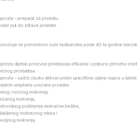
prosta – preparat za prostatu.
rodan put do zdrave prostate.
poručuje se preventivno svim muškarcima posle 40-te godine starosti
prosta dijetski proizvod predstavlja efikasno i potpuno prirodno sred
ičnog prostatitisa.
prosta – sadrži visoko aktivan polen specifične uljane repice u tabl
rijatnih simptoma uvećane prostate:
estog i noćnog mokrenja,
težanog mokrenja,
edovoljnog pražnjenja mokraćne bešike,
slabljenog mokraćnog mlaza i
evoljnog mokrenja.