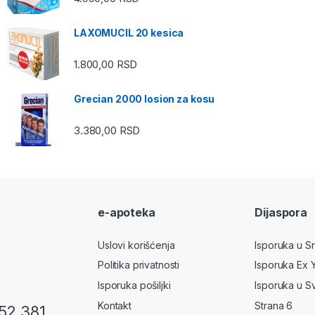
LAXOMUCIL 20 kesica
1.800,00
RSD
Grecian 2000 losion za kosu
3.380,00
RSD
e-apoteka
Dijaspora
Uslovi korišćenja
Isporuka u Srb
Politika privatnosti
Isporuka Ex 
Isporuka pošiljki
Isporuka u S
Kontakt
Strana 6
52 381