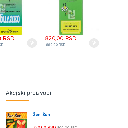
0
RSD
820,00
RSD
SD
880,00
RSD
Akcijski proizvodi
Žen-Šen
720,00
RSD
800,00
RSD