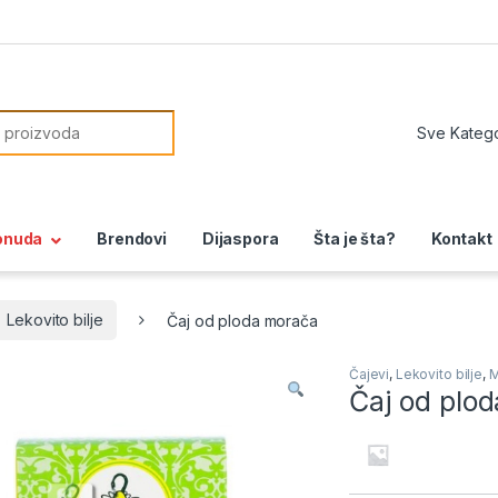
or:
onuda
Brendovi
Dijaspora
Šta je šta?
Kontakt
Lekovito bilje
Čaj od ploda morača
Čajevi
,
Lekovito bilje
,
M
Čaj od plo