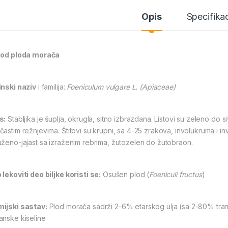
Opis
Specifikac
 od ploda morača
inski naziv
i familija:
Foeniculum vulgare L. (Apiaceae)
s:
Stabljika je šuplja, okrugla, sitno izbrazdana. Listovi su zeleno do 
častim režnjevima. Štitovi su krupni, sa 4-25 zrakova, involukruma i i
uženo-jajast sa izraženim rebrima, žutozelen do žutobraon.
 lekoviti deo biljke koristi se:
Osušen plod (
Foeniculi fructus
)
ijski sastav:
Plod morača sadrži 2-6% etarskog ulja (sa 2-80% trans
anske kiseline