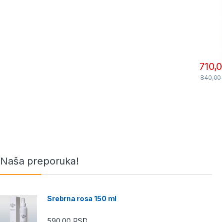
710,
840,0
Naša preporuka!
Srebrna rosa 150 ml
590,00
RSD