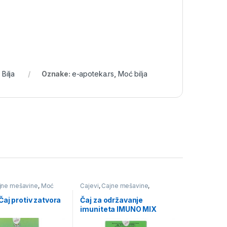
Bilja
Oznake:
e-apoteka.rs
,
Moć bilja
jne mešavine
,
Moć
Čajevi
,
Čajne mešavine
,
i za varenje
Imunitet
,
Moć Bilja
Čaj protiv zatvora
Čaj za održavanje
imuniteta IMUNO MIX