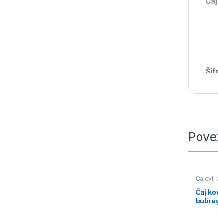
Čaj
Šif
Pove
Čajevi
,
Bilja
Čaj ko
bubre