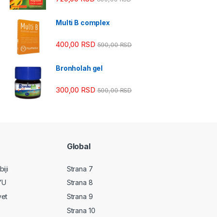
Multi B complex
400,00
RSD
590,00
RSD
Bronholah gel
300,00
RSD
500,00
RSD
Global
iji
Strana 7
YU
Strana 8
vet
Strana 9
Strana 10