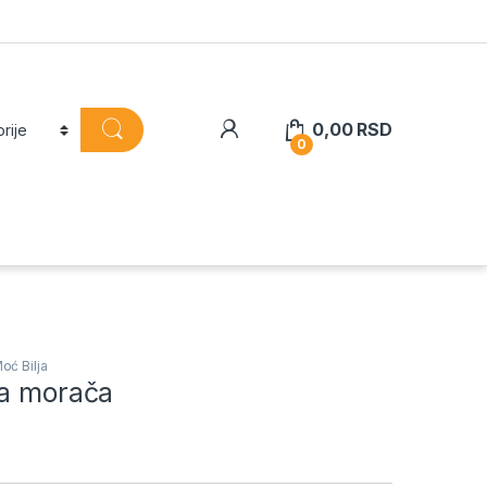
0,00
RSD
0
oć Bilja
da morača