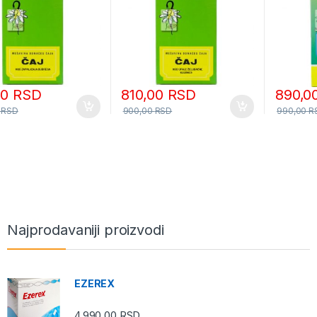
00
RSD
810,00
RSD
890,0
0
RSD
900,00
RSD
990,00
R
Najprodavaniji proizvodi
EZEREX
4.990,00
RSD