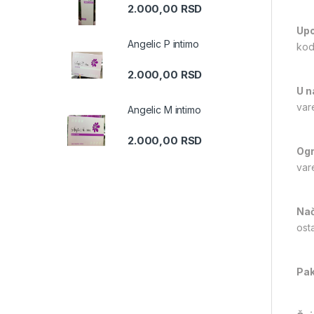
2.000,00
RSD
Upo
Angelic P intimo
kod
2.000,00
RSD
U n
var
Angelic M intimo
2.000,00
RSD
Ogr
var
Nač
osta
Pak