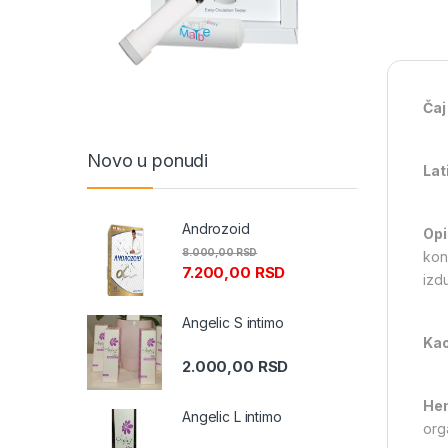
Čaj
Novo u ponudi
Lat
Androzoid
Opi
8.000,00
RSD
kon
7.200,00
RSD
izd
Angelic S intimo
Kao
2.000,00
RSD
Hem
Angelic L intimo
org