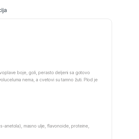
ija
sivoplave boje, goli, perasto deljeni sa gotovo
nvoluceluma nema, a cvetovi su tamno žuti. Plod je
-anetola), masno ulje, flavonoide, proteine,