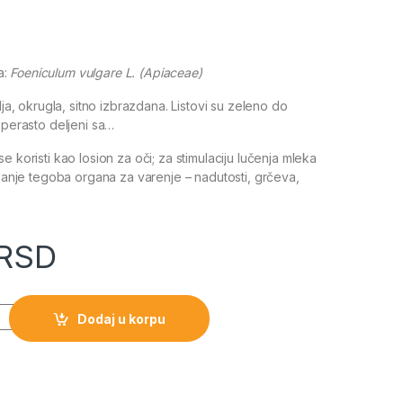
ja:
Foeniculum vulgare L. (Apiaceae)
plja, okrugla, sitno izbrazdana. Listovi su zeleno do
 perasto deljeni sa…
e koristi kao losion za oči; za stimulaciju lučenja mleka
anjanje tegoba organa za varenje – nadutosti, grčeva,
RSD
Dodaj u korpu