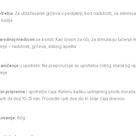
treba:
Za ublažavanje grčeva u pedijatriji, kod nadutosti, za eliminis
 kašlja
arodnoj medicini
se koristi: Kao losion za oči; za stimulaciju lučenja
enje – nadutosti, grčeva, slabog apetita
aničenja
u upotrebi: Ne preporučuje se upotreba čistog etarskog ulj
enje
in pripreme
i upotrebe čaja: Kafenu kašiku usitnjenog ploda morača pr
viti da stoji 10-15 min. Procediti i piti dve do tri šolje čaja dnevno.
ovanje:
80g