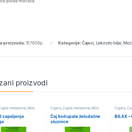
 od ploda morača
ra proizvoda:
157606p
Kategorije:
Čajevi
,
Lekovito bilje
,
Moć 
zani proizvodi
Čajne mešavine
,
Moć
Čajevi
,
Čajne mešavine
,
Moć
Čajevi
,
Ča
Bilja
,
Organi za varenje
Bilja
,
Organ
d zapaljenja
Čaj kod upale želudačne
BILAX – 
ga
sluznice