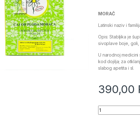
MORAČ
Latinski naziv i famili
Opis: Stabljika je šu
sivoplave boje, goli,
U narodnoj medicini s
kod dojilja; za otkl
slabog apetita i sl.
390,00
Quantity