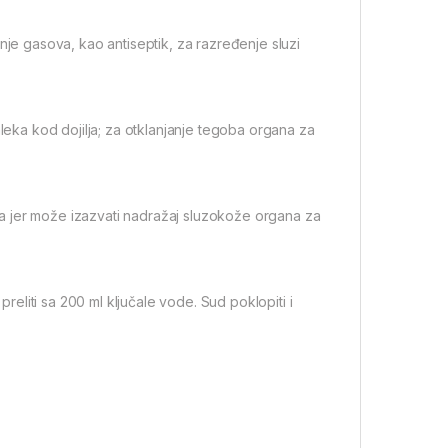
anje gasova, kao antiseptik, za razređenje sluzi
 mleka kod dojilja; za otklanjanje tegoba organa za
a jer može izazvati nadražaj sluzokože organa za
eliti sa 200 ml ključale vode. Sud poklopiti i