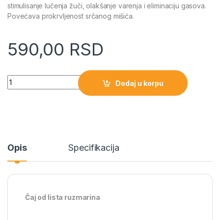
stimulisanje lučenja žuči, olakšanje varenja i eliminaciju gasova.
Povećava prokrvljenost srčanog mišića.
590,00
RSD
Quantity
Dodaj u korpu
Opis
Specifikacija
Čaj od lista ruzmarina