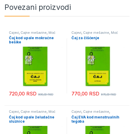
Povezani proizvodi
Čajevi
,
Čajne mešavine
,
Moć
Čajevi
,
Čajne mešavine
,
Moć
Bilja
Bilja
,
Organi za varenje
,
Digestivi
Čaj kod upale mokraćne
Čaj za čišćenje
bešike
720,00
RSD
770,00
RSD
800,00
RSD
870,00
RSD
Čajevi
,
Čajne mešavine
,
Moć
Čajevi
,
Čajne mešavine
,
Bilja
,
Organi za varenje
Menopauza i PMS
,
Moć Bilja
Čaj kod upale želudačne
Čaj EVA kod menstrualnih
sluznice
tegoba