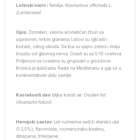
Latinski naziv
i familija:
Rosmarinus officinalis L.
(Lamiaceae)
Opis:
Zimzelen, veoma aromatičan žbun sa
uspravnim, mrkim granama. Listovi su igličasti i
kožasti, celog oboda. Sa lica su sjajno zeleni i imaju
brazdu od glavnog nerva. Cvasti su sa 5-10 cvetova.
Pršljenovi sa cvastima su grupisani u grozdove.
Krunica je ljubičasta. Raste na Mediteranu a gaji se u
kontinentalnom delu zemlje.
Kao lekoviti deo
biljke koristi se: Osušen list
(
Rosmarini folium
)
Hemijski sastav:
List ruzmarina sadrži etarsko ulje
(1-2,5%), flavonoide, rozmaricinsku kiselinu,
ditrepene, triterpene