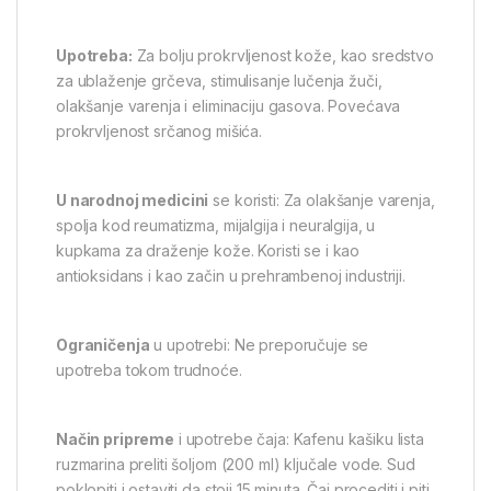
Upotreba:
Za bolju prokrvljenost kože, kao sredstvo
za ublaženje grčeva, stimulisanje lučenja žuči,
olakšanje varenja i eliminaciju gasova. Povećava
prokrvljenost srčanog mišića.
U narodnoj medicini
se koristi: Za olakšanje varenja,
spolja kod reumatizma, mijalgija i neuralgija, u
kupkama za draženje kože. Koristi se i kao
antioksidans i kao začin u prehrambenoj industriji.
Ograničenja
u upotrebi: Ne preporučuje se
upotreba tokom trudnoće.
Način pripreme
i upotrebe čaja: Kafenu kašiku lista
ruzmarina preliti šoljom (200 ml) ključale vode. Sud
poklopiti i ostaviti da stoji 15 minuta. Čaj procediti i piti