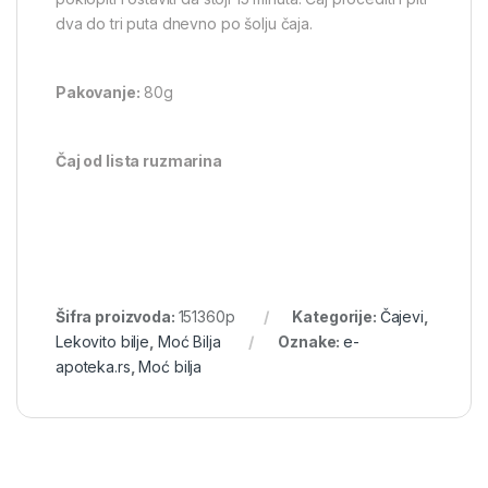
dva do tri puta dnevno po šolju čaja.
Pakovanje:
80g
Čaj od lista ruzmarina
Šifra proizvoda:
151360p
Kategorije:
Čajevi
,
Lekovito bilje
,
Moć Bilja
Oznake:
e-
apoteka.rs
,
Moć bilja