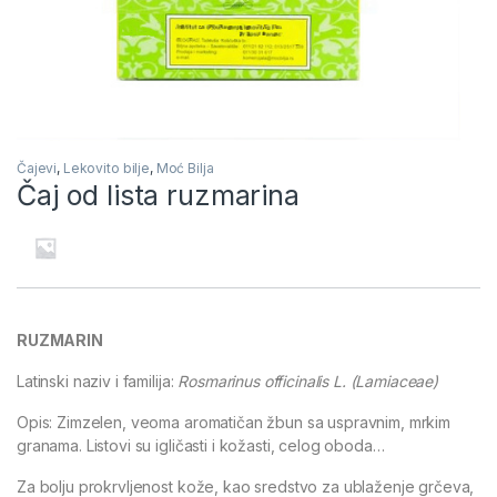
Čajevi
,
Lekovito bilje
,
Moć Bilja
Čaj od lista ruzmarina
RUZMARIN
Latinski naziv i familija:
Rosmarinus officinalis L. (Lamiaceae)
Opis: Zimzelen, veoma aromatičan žbun sa uspravnim, mrkim
granama. Listovi su igličasti i kožasti, celog oboda…
Za bolju prokrvljenost kože, kao sredstvo za ublaženje grčeva,