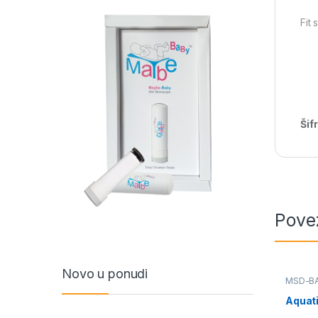
Fit
Šif
Pove
Novo u ponudi
MSD-B
Aquati