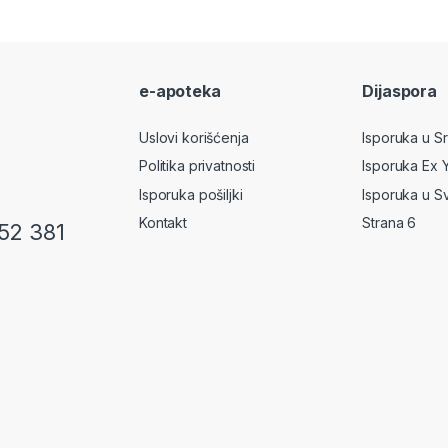
e-apoteka
Dijaspora
Uslovi korišćenja
Isporuka u Srb
Politika privatnosti
Isporuka Ex 
Isporuka pošiljki
Isporuka u S
Kontakt
Strana 6
52 381