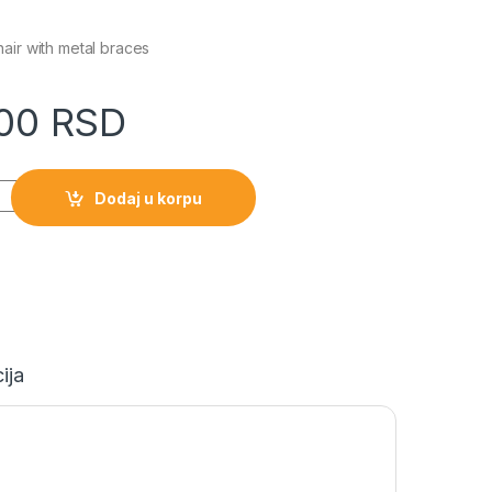
air with metal braces
,00
RSD
Dodaj u korpu
ija