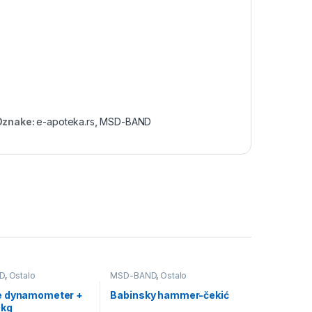
Oznake:
e-apoteka.rs
,
MSD-BAND
D
,
Ostalo
MSD-BAND
,
Ostalo
e dynamometer +
Babinsky hammer-čekić
0kg