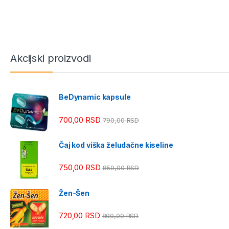
Akcijski proizvodi
BeDynamic kapsule
700,00
RSD
790,00
RSD
Čaj kod viška želudačne kiseline
750,00
RSD
850,00
RSD
Žen-Šen
720,00
RSD
800,00
RSD