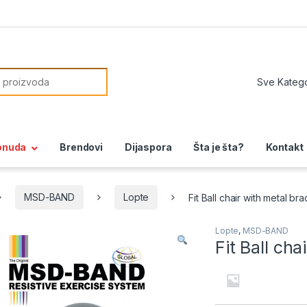
or:
onuda
Brendovi
Dijaspora
Šta je šta?
Kontakt
MSD-BAND
Lopte
Fit Ball chair with metal br
Lopte
,
MSD-BAND
Fit Ball cha