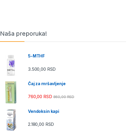
Naša preporuka!
5-MTHF
3.500,00
RSD
Čaj za mršavljenje
760,00
RSD
860,00
RSD
Vendoksin kapi
2.180,00
RSD