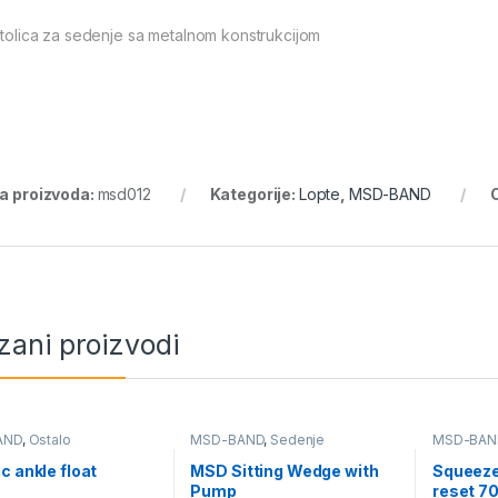
 stolica za sedenje sa metalnom konstrukcijom
ra proizvoda:
msd012
Kategorije:
Lopte
,
MSD-BAND
zani proizvodi
AND
,
Ostalo
MSD-BAND
,
Sedenje
MSD-BAN
c ankle float
MSD Sitting Wedge with
Squeez
Pump
reset 7