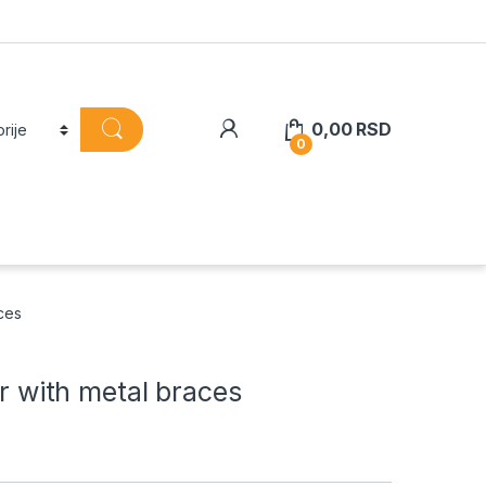
0,00
RSD
0
aces
ir with metal braces