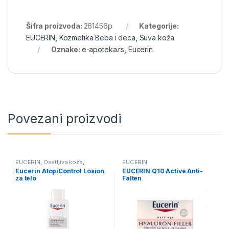
Šifra proizvoda:
261456p
Kategorije:
EUCERIN
,
Kozmetika Beba i deca
,
Suva koža
Oznake:
e-apoteka.rs
,
Eucerin
Povezani proizvodi
EUCERIN
,
Osetljiva koža
,
EUCERIN
Kozmetika Beba i deca
,
Eucerin AtopiControl Losion
EUCERIN Q10 Active Anti-
Atopična koža
za telo
Falten