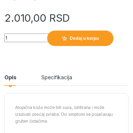
2.010,00
RSD
Quantity
Dodaj u korpu
Opis
Specifikacija
Atopična koža može biti suva, iziritirana i može
izazivati osećaj svraba. Ovi simptomi se pojačavaju
grubim čistačima.