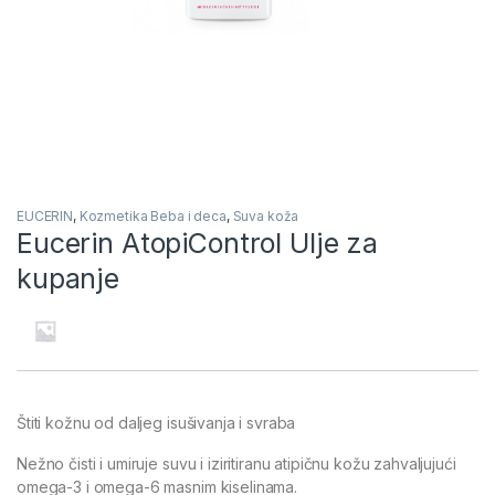
EUCERIN
,
Kozmetika Beba i deca
,
Suva koža
Eucerin AtopiControl Ulje za
kupanje
Štiti kožnu od daljeg isušivanja i svraba
Nežno čisti i umiruje suvu i iziritiranu atipičnu kožu zahvaljujući
omega-3 i omega-6 masnim kiselinama.