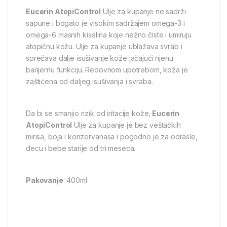
Eucerin AtopiControl
Ulje za kupanje ne sadrži
sapune i bogato je visokim sadržajem omega-3 i
omega-6 masnih kiselina koje nežno čiste i umiruju
atopičnu kožu. Ulje za kupanje ublažava svrab i
sprečava dalje isušivanje kože jačajući njenu
barijernu funkciju. Redovnom upotrebom, koža je
zaštićena od daljeg isušivanja i svraba.
Da bi se smanjio rizik od iritacije kože,
Eucerin
AtopiControl
Ulje za kupanje je bez veštačkih
mirisa, boja i konzervanasa i pogodno je za odrasle,
decu i bebe starije od tri meseca.
Pakovanje
: 400ml