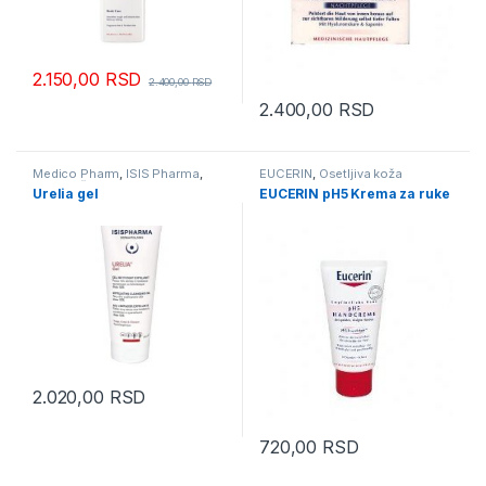
2.150,00
RSD
2.400,00
RSD
2.400,00
RSD
Medico Pharm
,
ISIS Pharma
,
EUCERIN
,
Osetljiva koža
Suva koža
Urelia gel
EUCERIN pH5 Krema za ruke
2.020,00
RSD
720,00
RSD